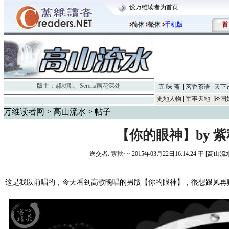
设万维读者为首页
首
简体
繁体
手机版
版主：
郝就唱
、
Serena藕花深处
五 味 斋
茗香茶语
天下
史地人物
军事天地
跨国
万维读者网
>
高山流水
> 帖子
【你的眼神】by 紫
送交者:
紫秋~~
2015年03月22日16:14:24 于 [高山流
这是我以前唱的，今天看到高歌晚唱的男版【你的眼神】，很想跟风再