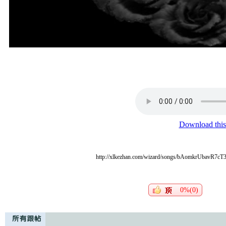
http://xlkezhan.com/wizard/songs/bAomkrUbavR7cT
0%(0)