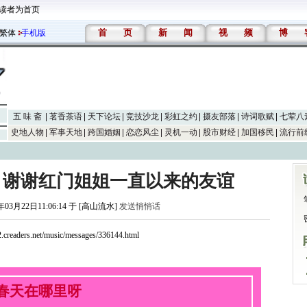
读者为首页
首
页
新
闻
视
频
博
繁体
手机版
五 味 斋
茗香茶语
天下论坛
竞技沙龙
彩虹之约
摄友部落
诗词歌赋
七荤八
史地人物
军事天地
跨国婚姻
恋恋风尘
灵机一动
股市财经
加国移民
流行前
》谢谢红门姐姐一直以来的友谊
年03月22日11:06:14 于 [高山流水]
发送悄悄话
s2.creaders.net/music/messages/336144.html
春天在哪里呀