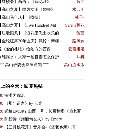
【红楼会】茜西：《葬花吟》
茜西
【高山之夏】跟风女王《婚誓》
水云间
【高山马年庆】《搀扶》
林子-
【高山之夏】《Five Hundred Mil
Serena藕花
【坛歌跟风】《浪花里飞出欢乐的
茜西
【金蛇狂舞20年山庆】风铃：新疆
一路风铃
送《爱的礼物》给远方的茜西
云霞姐姐
（纯灌水）大家一起聊聊怎么保护
耳机
*** 高山班委会换届通知 ***
高山流水版
史上的今天：回复热帖
0:
清泪为你流
0:
《那句诺言》by 云光
9:
送给EMORY 山西一号，长哥翻唱《咱老百
9:
陈毅诗《赠缅甸友人》by Emory
8:
【三月桃花开】音乐会-《父老乡亲》演