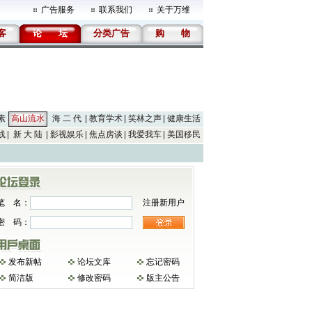
广告服务
联系我们
关于万维
客
论
坛
分类广告
购
物
素
高山流水
海 二 代
教育学术
笑林之声
健康生活
线
新 大 陆
影视娱乐
焦点房谈
我爱我车
美国移民
笔 名：
注册新用户
密 码：
发布新帖
论坛文库
忘记密码
简洁版
修改密码
版主公告