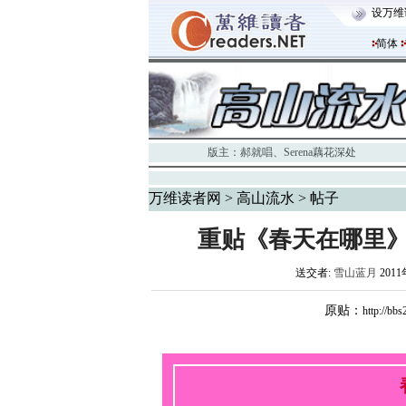
设万维
简体
版主：
郝就唱
、
Serena藕花深处
万维读者网
>
高山流水
> 帖子
重贴《春天在哪里
送交者:
雪山蓝月
2011
原贴：
http://bb