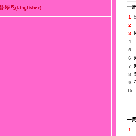
一
:翠鸟(kingfisher)
1
2
3
4
5
6
7
8
高
9
10
一
1