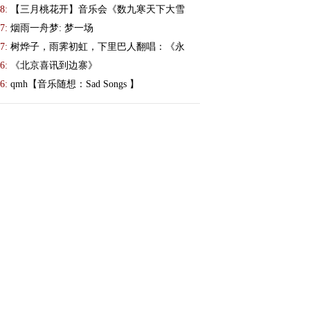
8:
【三月桃花开】音乐会《数九寒天下大雪
7:
烟雨一舟梦: 梦一场
7:
树烨子，雨霁初虹，下里巴人翻唱：《永
6:
《北京喜讯到边寨》
6:
qmh【音乐随想：Sad Songs 】