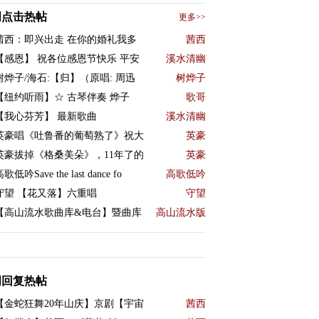
周点击热帖
更多>>
茜西：即兴出走 在你的婚礼我多
茜西
【感恩】 祝各位感恩节快乐 平安
溪水清幽
树烨子/海石:【归】（原唱: 周迅
树烨子
【纽约听雨】☆ 古琴伴奏 烨子
歌哥
【我心芬芳】 最新歌曲
溪水清幽
英豪唱《吐鲁番的葡萄熟了》祝大
英豪
英豪拔掉《格桑美朵》，11年了的
英豪
歌低吟Save the last dance fo
高歌低吟
守望 【花又落】六重唱
守望
【高山流水歌曲库&电台】暨曲库
高山流水版
周回复热帖
【金蛇狂舞20年山庆】京剧【宇宙
茜西