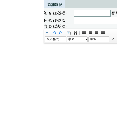
笔 名 (必选项):
密 
标 题 (必选项):
内 容 (选填项):
段落格式
字体
字号