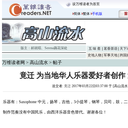
设万维读者为首页
首
简体
繁体
手机版
版主：
郝就唱
、
Serena藕花深处
五 味 斋
茗香茶语
天下
史地人物
军事天地
跨国
万维读者网
>
高山流水
> 帖子
竟迁 为当地华人乐器爱好者创作
送交者:
竟迁
2017年03月22日03:37:00 于 [高山流水
乐器有：Saxophone 中元，扬琴，吉他，3小提琴，钢琴，贝司，鼓，
制作范奏没有中国民乐，由西洋乐器音色替代。谢谢各位！