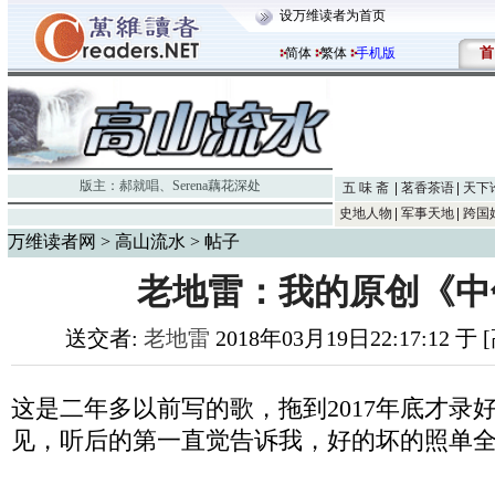
设万维读者为首页
首
简体
繁体
手机版
版主：
郝就唱
、
Serena藕花深处
五 味 斋
茗香茶语
天下
史地人物
军事天地
跨国
万维读者网
>
高山流水
> 帖子
老地雷：我的原创《中
送交者:
老地雷
2018年03月19日22:17:12 
这是二年多以前写的歌，拖到2017年底才录
见，听后的第一直觉告诉我，好的坏的照单