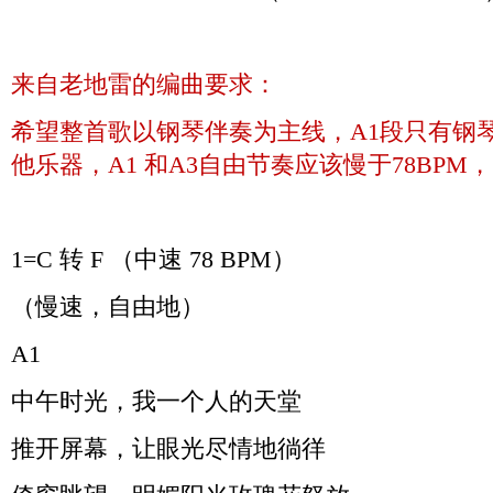
来自老地雷的编曲要求：
希望整首歌以钢琴伴奏为主线，
A1
段只有钢
他乐器，
A1
和
A3
自由节奏应该慢于
78BPM
，
1=C
转
F
（中速
78 BPM
）
（慢速，自由地）
A1
中午时光，我一个人的天堂
推开屏幕，让眼光尽情地徜徉