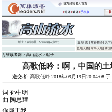
设万维读者为首页
首
简体
繁体
手机版
版主：
郝就唱
、
Serena藕花深处
五 味 斋
茗香茶语
天下
史地人物
军事天地
跨国
万维读者网
>
高山流水
> 帖子
高歌低吟：啊，中国的土
送交者:
高歌低吟
2018年09月19日20:04:08 
词 孙中明
曲 陶思耀
你属于我