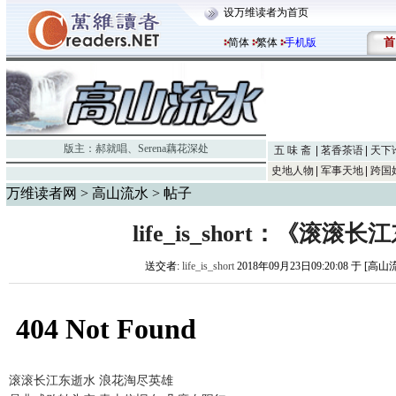
设万维读者为首页
首
简体
繁体
手机版
版主：
郝就唱
、
Serena藕花深处
五 味 斋
茗香茶语
天下
史地人物
军事天地
跨国
万维读者网
>
高山流水
> 帖子
life_is_short：《滚滚
送交者:
life_is_short
2018年09月23日09:20:08 于 [高
滚滚长江东逝水
浪花淘尽英雄