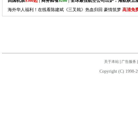
回国机票
$360起
| 商务舱省
$200
| 全球最佳航空公司出炉：海航获五
海外华人福利！在线看陈建斌《三叉戟》热血归回 豪情筑梦
高清免
关于本站
|
广告服务
Copyright (C) 1998-2