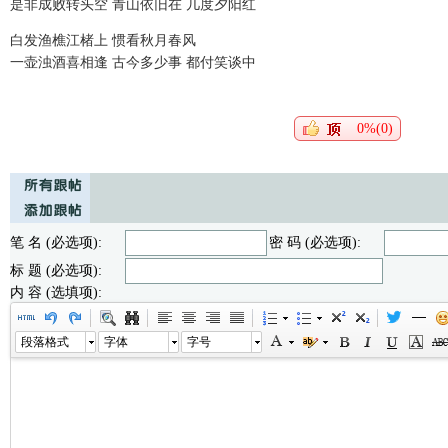
是非成败转头空
青山依旧在
几度夕阳红
白发渔樵江楮上
惯看秋月春风
一壶浊酒喜相逢
古今多少事
都付笑谈中
0%(0)
笔 名 (必选项):
密 码 (必选项):
标 题 (必选项):
内 容 (选填项):
段落格式
字体
字号