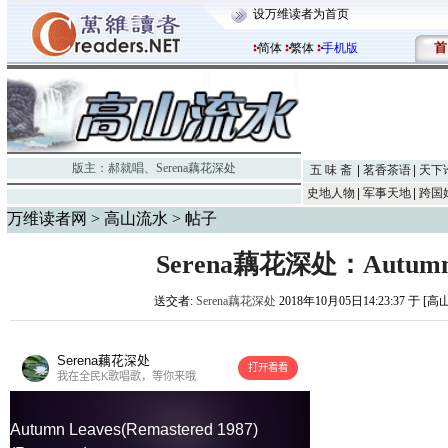
设万维读者为首页
首
简体
繁体
手机版
版主：
郝就唱
、
Serena藕花深处
五 味 斋
茗香茶语
天下
史地人物
军事天地
跨国
万维读者网
>
高山流水
> 帖子
Serena藕花深处：Autumn 
送交者:
Serena藕花深处
2018年10月05日14:23:37 于 [