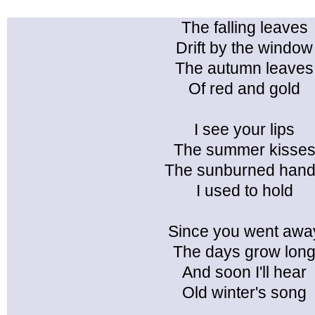
The falling leaves
Drift by the window
The autumn leaves
Of red and gold
I see your lips
The summer kisse
The sunburned han
I used to hold
Since you went awa
The days grow lon
And soon I'll hear
Old winter's song