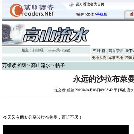
设万维读者为首页
首
简体
繁体
手机版
版主：
郝就唱
、
Serena藕花深处
五 味 斋
茗香茶语
天下
史地人物
军事天地
跨国
万维读者网
>
高山流水
> 帖子
永远的沙拉布萊
送交者:
丝丝
2019年04月08日09:35:42 于 [高山流水
今天又有朋友分享莎拉布莱曼，百听不厌！