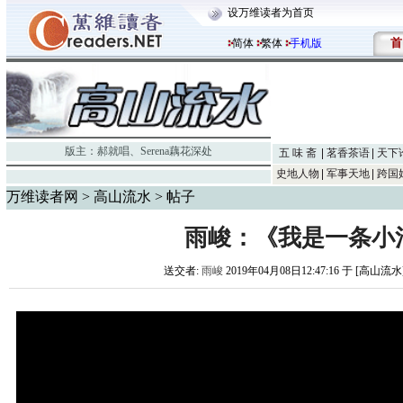
设万维读者为首页
首
简体
繁体
手机版
版主：
郝就唱
、
Serena藕花深处
五 味 斋
茗香茶语
天下
史地人物
军事天地
跨国
万维读者网
>
高山流水
> 帖子
雨峻：《我是一条小
送交者:
雨峻
2019年04月08日12:47:16 于 [高山流水