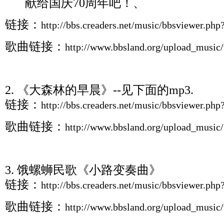
献给国庆70周年吧！、
链接：
http://bbs.creaders.net/music/bbsviewer.ph
歌曲链接：
http://www.bbsland.org/upload_musi
2. 《大森林的早晨》--见下面的mp3.
链接：
http://bbs.creaders.net/music/bbsviewer.ph
歌曲链接：
http://www.bbsland.org/upload_musi
3. 饿螺蛳民歌《小路变奏曲》
链接：
http://bbs.creaders.net/music/bbsviewer.ph
歌曲链接：
http://www.bbsland.org/upload_musi