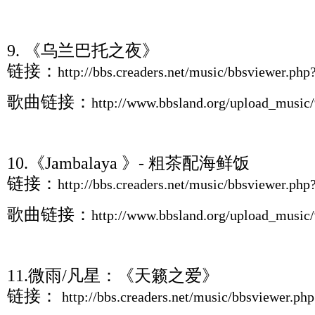
9. 《乌兰巴托之夜》
链接：
http://bbs.creaders.net/music/bbsviewer.ph
歌曲链接：
http://www.bbsland.org/upload_musi
10.《Jambalaya 》- 粗茶配海鲜饭
链接：
http://bbs.creaders.net/music/bbsviewer.ph
歌曲链接：
http://www.bbsland.org/upload_musi
11.微雨/凡星：《天籁之爱》
链接：
http://bbs.creaders.net/music/bbsviewer.p