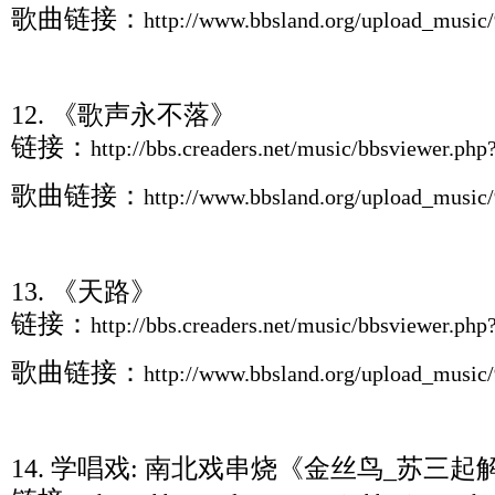
歌曲链接：
http://www.bbsland.org/upload_musi
12. 《歌声永不落》
链接：
http://bbs.creaders.net/music/bbsviewer.ph
歌曲链接：
http://www.bbsland.org/upload_musi
13. 《天路》
链接：
http://bbs.creaders.net/music/bbsviewer.ph
歌曲链接：
http://www.bbsland.org/upload_musi
14. 学唱戏: 南北戏串烧《金丝鸟_苏三起