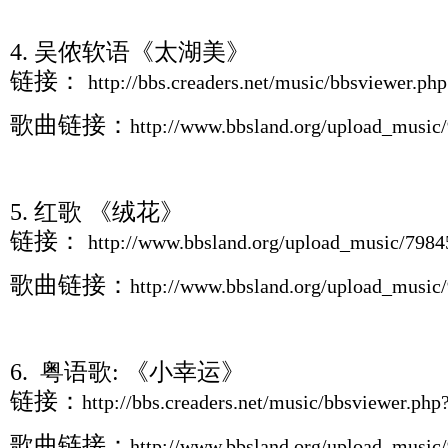
4. 吴侬软语《太湖美》
链接：
http://bbs.creaders.net/music/bbsviewer.p
歌曲链接：
http://www.bbsland.org/upload_musi
5. 红歌 《绒花》
链接：
http://www.bbsland.org/upload_music/798
歌曲链接：
http://www.bbsland.org/upload_musi
6. 粤语歌: 《小幸运》
链接：
http://bbs.creaders.net/music/bbsviewer.ph
歌曲链接：
http://www.bbsland.org/upload_musi