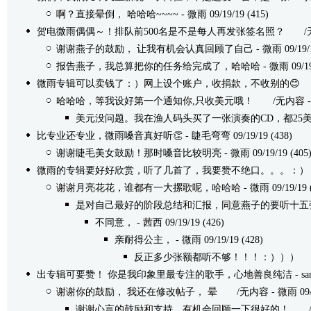
啊？直接晕倒， 哈哈哈~~~~
- 微雨 09/19/19 (415)
贺电微雨偶偶～！排队前500名是不是每人再发张签名照？
/无内容
谢谢燕子的鼓励， 让我有机会认真回顾了自己
- 微雨 09/19/1
报告燕子，我总算把你的任务给完成了，哈哈哈
- 微雨 09/19
微雨专辑可以卖钱了：）网上设个账户，收捐款，不收别的😊
/无
哈哈哈，等我设好第一个通知你,只收美元哦！
/无内容 - 微雨
美元没问题。​我在渔人码头买了一张演奏的CD，都25
比专业还专业，微雨嗓音真好听👏
- 睫毛弯弯 09/19/19 (438)
谢谢睫毛美女鼓励！那时嗓音比较明亮
- 微雨 09/19/19 (405
微雨的专辑要好好欣赏，听了几首了，我要赞不绝口。。。：）
谢谢月亮花花，谁都有一大摞歌呢，哈哈哈
- 微雨 09/19/19 
是对自己最好的阶段总结和汇报，同意燕子的要听十五
不同意，
- 茜西 09/19/19 (426)
亲耐得公主，
- 微雨 09/19/19 (428)
反正多少张额都听不够！！！：）））
/
出专辑可要赞！ 你是我印象里最专注的歌手，心地善良纯洁
- sa
谢谢你的鼓励， 我还在修改帖子， 晕
/无内容 - 微雨 09/19
谢谢心言的鼓励和支持，有机会回顾一下很好的！
/无内