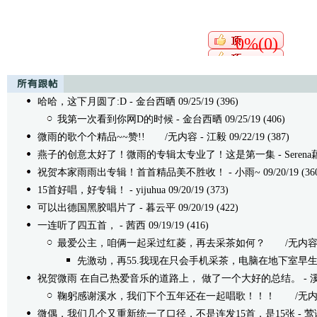
0%(0)
哈哈，这下月圆了:D
- 金台西晒 09/25/19 (396)
我第一次看到你网D的时候
- 金台西晒 09/25/19 (406)
微雨的歌个个精品~~赞!!
/无内容 - 江毅 09/22/19 (387)
燕子的创意太好了！微雨的专辑太专业了！这是第一集
- Serena
祝贺本家雨雨出专辑！首首精品美不胜收！
- 小雨~ 09/20/19 (36
15首好唱，好专辑！
- yijuhua 09/20/19 (373)
可以出德国黑胶唱片了
- 暮云平 09/20/19 (422)
一连听了四五首，
- 茜西 09/19/19 (416)
最爱公主，咱俩一起采过红菱，再去采茶如何？
/无内容 - 微
先激动，再55.我现在只会手机采茶，电脑在地下室早生
祝贺微雨 在自己热爱音乐的道路上， 做了一个大好的总结。
- 溪
鞠躬感谢溪水，我们下个五年还在一起唱歌！！！
/无内容 -
微偶，我们几个又重新统一了口径，不是连发15首，是15张
- 莺语