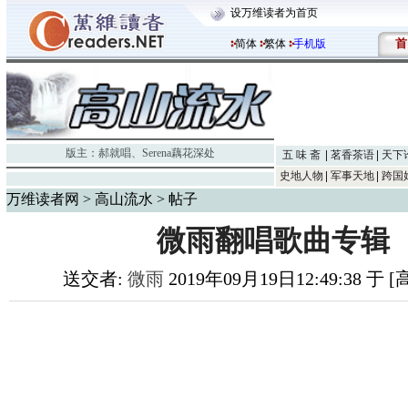
设万维读者为首页
首
简体
繁体
手机版
版主：
郝就唱
、
Serena藕花深处
五 味 斋
茗香茶语
天下
史地人物
军事天地
跨国
万维读者网
>
高山流水
> 帖子
微雨翻唱歌曲专辑
送交者:
微雨
2019年09月19日12:49:38 于