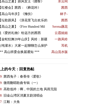
【高山之夏】跟风女王《婚誓》
水云间
【红楼会】茜西：《葬花吟》
茜西
【高山马年庆】《搀扶》
林子-
【坛歌跟风】《浪花里飞出欢乐的
茜西
【高山之夏】《Five Hundred Mil
Serena藕花
送《爱的礼物》给远方的茜西
云霞姐姐
【金蛇狂舞20年山庆】风铃：新疆
一路风铃
（纯灌水）大家一起聊聊怎么保护
耳机
*** 高山班委会换届通知 ***
高山流水版
史上的今天：回复热帖
9:
茜西兔子：春香传《爱歌》
9:
微雨翻唱歌曲专辑（一）
8:
高歌低吟：啊，中国的土地 风雨无阻
8:
旧金山湾区消夏京剧清唱会
7:
江毅：大鱼