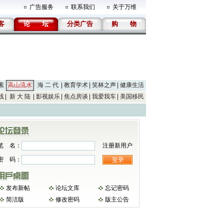
广告服务
联系我们
关于万维
客
论
坛
分类广告
购
物
素
高山流水
海 二 代
教育学术
笑林之声
健康生活
线
新 大 陆
影视娱乐
焦点房谈
我爱我车
美国移民
笔 名：
注册新用户
密 码：
发布新帖
论坛文库
忘记密码
简洁版
修改密码
版主公告