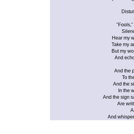
Distur
"Fools,"
Silen
Hear my wo
Take my ar
But my word
And echoe
And the 
To th
And the si
In the 
And the sign s
Are wri
A
And whispere