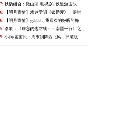
7:
秋韵组合：微山湖 电视剧\"铁道游击队
6:
【明月寄情】戏迷学唱《锁麟囊》一霎时
6:
【明月寄情】yy888：我喜欢的好听的梅
5:
洛歌：《难忘的边防线－－南疆一行》之
5:
小雨/垅亩民：周末刮阵西北风，掉渣版