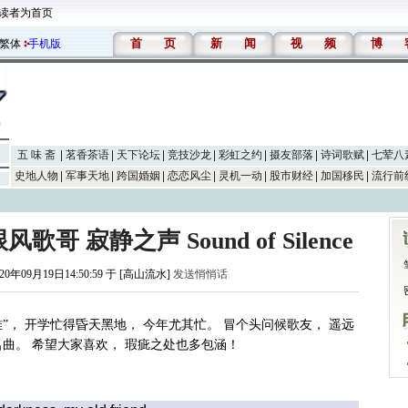
读者为首页
首
页
新
闻
视
频
博
繁体
手机版
五 味 斋
茗香茶语
天下论坛
竞技沙龙
彩虹之约
摄友部落
诗词歌赋
七荤八
史地人物
军事天地
跨国婚姻
恋恋风尘
灵机一动
股市财经
加国移民
流行前
哥 寂静之声 Sound of Silence
20年09月19日14:50:59 于 [高山流水]
发送悄悄话
难”， 开学忙得昏天黑地， 今年尤其忙。 冒个头问候歌友， 遥远
曲。 希望大家喜欢， 瑕疵之处也多包涵！