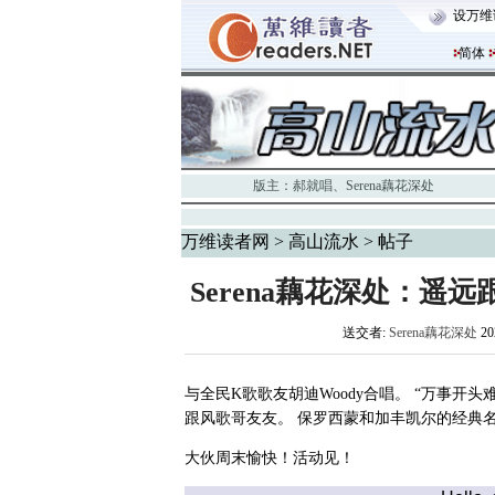
设万维
简体
版主：
郝就唱
、
Serena藕花深处
万维读者网
>
高山流水
> 帖子
Serena藕花深处：遥远跟风歌
送交者:
Serena藕花深处
20
与全民K歌歌友胡迪Woody合唱。 “万事开头
跟风歌哥友友。 保罗西蒙和加丰凯尔的经典名
大伙周末愉快！活动见！