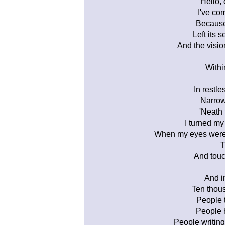
Hello, 
I've co
Because 
Left its 
And the visio
Withi
In restl
Narrow
'Neath 
I turned my
When my eyes were s
T
And touc
And i
Ten thou
People 
People h
People writing