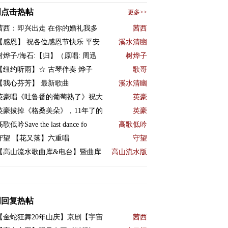
周点击热帖
更多>>
茜西：即兴出走 在你的婚礼我多
茜西
【感恩】 祝各位感恩节快乐 平安
溪水清幽
树烨子/海石:【归】（原唱: 周迅
树烨子
【纽约听雨】☆ 古琴伴奏 烨子
歌哥
【我心芬芳】 最新歌曲
溪水清幽
英豪唱《吐鲁番的葡萄熟了》祝大
英豪
英豪拔掉《格桑美朵》，11年了的
英豪
歌低吟Save the last dance fo
高歌低吟
守望 【花又落】六重唱
守望
【高山流水歌曲库&电台】暨曲库
高山流水版
周回复热帖
【金蛇狂舞20年山庆】京剧【宇宙
茜西