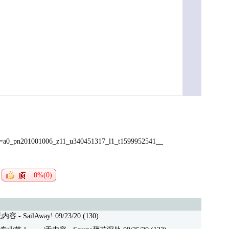
=a0_pn201001006_z11_u340451317_l1_t1599952541__
0%(0)
- SailAway! 09/23/20 (130)