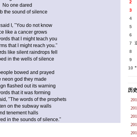
2
No one dared
3
b the sound of silence
4
 said I, "You do not know
5
ce like a cancer grows
6
rds that I might teach you
7
ms that I might reach you."
8
s like silent raindrops fell
d in the wells of silence
9
10
people bowed and prayed
e neon god they made
gn flashed out its warning
历
words that it was forming
aid, "The words of the prophets
201
tten on the subway walls
201
nd tenement halls
201
d in the sounds of silence."
201
201