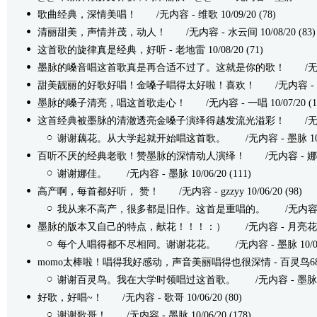
歌曲经典，深情美唱！
/无内容 - 维歌 10/09/20 (78)
清丽甜美，声情并茂，动人！
/无内容 - 水云间 10/08/20 (83)
这首歌的旋律真是经典，好听
- 老地雷 10/08/20 (71)
墨脉的嗓音唱这首歌真是再合适不过了。这就是你的歌！
/无内容 
甜美靓丽的好歌好唱！金嗓子唱得太好啦！喜欢！
/无内容 - 梦萍
墨脉的嗓子清亮，唱这首歌走心！
/无内容 - 一唱 10/07/20 (1
这首经典被墨脉的清澈透亮金嗓子演绎得越发流光溢彩！
/无内容 
谢谢藕花。从大学起就开始唱这首歌。
/无内容 - 墨脉 10/06
百听不厌的经典老歌！赞墨脉的深情动人演绎！
/无内容 - 娜佳醉
谢谢娜佳。
/无内容 - 墨脉 10/06/20 (111)
高产啊，每首都好听， 赞！
/无内容 - gzzyy 10/06/20 (98)
我从来不高产，很多都是旧作。这首是重唱的。
/无内容 - 墨
墨脉的版本又自己的特点，献花！！！：）
/无内容 - 月亮花花 10
每个人唱得都不尽相同。谢谢花花。
/无内容 - 墨脉 10/06/
momo太棒啦！唱得我好感动，声音美丽唱得也很深情
- 百灵鸟688 
谢谢百灵鸟。我在大学时领唱过这首歌。
/无内容 - 墨脉 10/
好歌，好唱~！
/无内容 - 歌哥 10/06/20 (80)
谢谢歌哥！
/无内容 - 墨脉 10/06/20 (178)