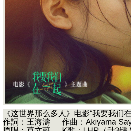
《这世界那么多人》电影“我要我们在
作詞：王海濤 作曲：Akiyama Sayu
原唱：莫文蔚 K歌：LHR（升3键 