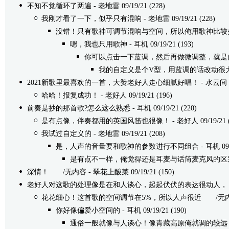
不知不觉循环了两遍
- 老地雷 09/19/21 (228)
我刚才看了一下，似乎只有混响
- 老地雷 09/19/21 (228)
没错！只有歌神可调节混响与空间，所以俺用歌神比较
嗯，我也只用歌神
- 耳机 09/19/21 (193)
你可以点击一下蓝调，然后再做微调整，就是
我的自定义是个V型，用蓝调的话改动很
2021新歌里最喜欢的一首，大赞老好人走心细腻好唱！
- 水云间 09
哈哈！报复成功！
- 老好人 09/19/21 (196)
前奏是抄的那首歌?怎么这么熟悉
- 耳机 09/19/21 (220)
是有点像，伴奏都用的英国风笛也很像！
- 老好人 09/19/21 
我试过自定义的
- 老地雷 09/19/21 (208)
是，人声的音量要和歌神的参数进行不同组合
- 耳机 09/
是有点不一样，俺觉得还是耳麦与话筒麦克风的区
深情！
/无内容 - 翠花上酸菜 09/19/21 (150)
老好人对这歌的处理像是在和人谈心，起起伏伏的表达很动人，
花花细心！这首歌的空间调节在5%，所以人声很近
/无内容 -
你好像偏爱小空间的
- 耳机 09/19/21 (190)
通俗一般就像与人谈心！像青藏高原俺就调的较远