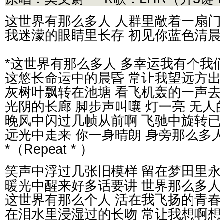
这世界有那么多人 人群里敞着一扇
我迷濛的眼睛里长存 初见你蓝色清
*这世界有那么多人 多幸运我有个我
这悠长命运中的晨昏 常让我望远方
灰树叶飘转在池塘 看飞机轰的一声
光阴的长廊 脚步声叫嚷 灯一亮 无人
晚风中闪过几帧从前啊 飞驰中旋转
远光中走来 你一身晴朗 身旁那么多
*（Repeat * ）
笑声中浮过几张旧模样 留在梦田里
暖光中醒来好多话要讲 世界那么多
这世界有那么个人 活在我飞扬的青
在泪水里浸湿过的长吻 常让我想啊