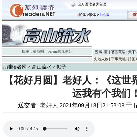
设万维读者为首页
首
简体
繁体
手机版
版主：
郝就唱
、
Serena藕花深处
五 味 斋
茗香茶语
天下
史地人物
军事天地
跨国
万维读者网
>
高山流水
> 帖子
【花好月圆】老好人：《这世
运我有个我们
送交者:
老好人
2021年09月18日21:53:08 