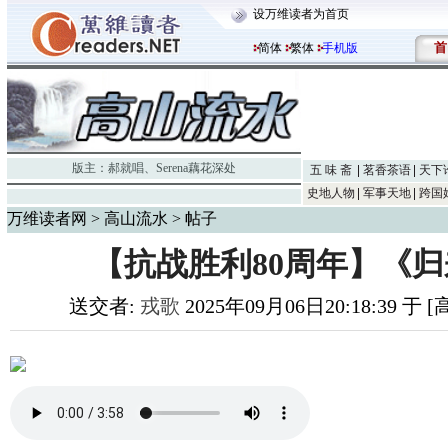
设万维读者为首页
首
简体
繁体
手机版
版主：
郝就唱
、
Serena藕花深处
五 味 斋
茗香茶语
天下
史地人物
军事天地
跨国
万维读者网
>
高山流水
> 帖子
【抗战胜利80周年】《
送交者:
戎歌
2025年09月06日20:18:39 于