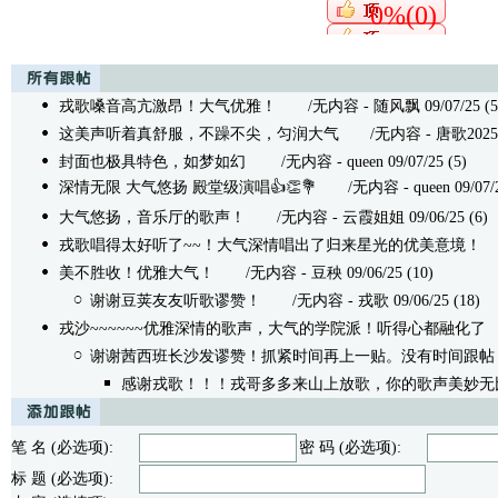
0%(0)
戎歌嗓音高亢激昂！大气优雅！
/无内容 - 随风飘 09/07/25 (5
这美声听着真舒服，不躁不尖，匀润大气
/无内容 - 唐歌2025 09/
封面也极具特色，如梦如幻
/无内容 - queen 09/07/25 (5)
深情无限 大气悠扬 殿堂级演唱👍👏💐
/无内容 - queen 09/07/2
大气悠扬，音乐厅的歌声！
/无内容 - 云霞姐姐 09/06/25 (6)
戎歌唱得太好听了~~！大气深情唱出了归来星光的优美意境！
/
美不胜收！优雅大气！
/无内容 - 豆秧 09/06/25 (10)
谢谢豆荚友友听歌谬赞！
/无内容 - 戎歌 09/06/25 (18)
戎沙~~~~~~优雅深情的歌声，大气的学院派！听得心都融化了
/
谢谢茜西班长沙发谬赞！抓紧时间再上一贴。没有时间跟帖
感谢戎歌！！！戎哥多多来山上放歌，你的歌声美妙无
笔 名 (必选项):
密 码 (必选项):
标 题 (必选项):