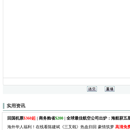
实用资讯
回国机票
$360起
| 商务舱省
$200
| 全球最佳航空公司出炉：海航获五
海外华人福利！在线看陈建斌《三叉戟》热血归回 豪情筑梦
高清免