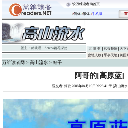
设万维读者为首页
首
简体
繁体
手机版
版主：
郝就唱
、
Serena藕花深处
五 味 斋
茗香茶语
天下
史地人物
军事天地
跨国
万维读者网
>
高山流水
> 帖子
阿哥的[高原蓝]
送交者:
烁歌
2008年04月19日09:28:41 于 [高山流水