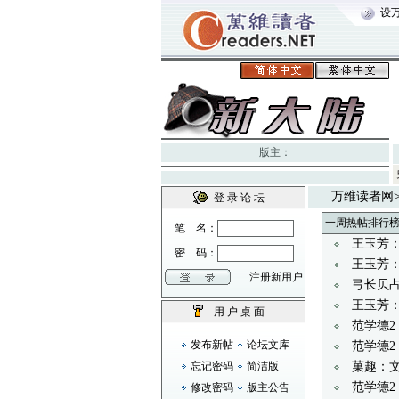
设
版主：
万维读者网
登 录 论 坛
一周热帖排行
笔 名：
王玉芳
密 码：
王玉芳
注册新用户
弓长贝
王玉芳：
用 户 桌 面
范学德
发布新帖
论坛文库
范学德
忘记密码
简洁版
菓趣：
范学德2
修改密码
版主公告