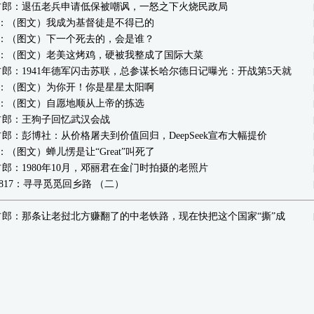
占郎：退伍老兵申请低保被嘲讽，一怒之下火烧民政局
2：（图文）我成为基督徒是不得已的
2：（图文）下一个死去的，会是谁？
2：（图文）老美这烤鸡，硬被我整成了国际大菜
郎：1941年德军闪击苏联，总参谋长哈尔德日记曝光：开战第5天就
2：（图文）为你开！你是星星太阳啊
2：（图文）自愿地顺从上帝的拣选
占郎：王狗子回忆武汉会战
郎：彭博社：从价格屠夫到价值回归，DeepSeek宣布大幅提价
：（图文）蝉儿愣是让“Great”叫死了
郎：1980年10月，邓丽君在金门时拍摄的老照片
n32817：寻寻觅觅回乡路 （二）
占郎：那条让老挝北方赚翻了的中老铁路，现在快把这个国家“撕”成