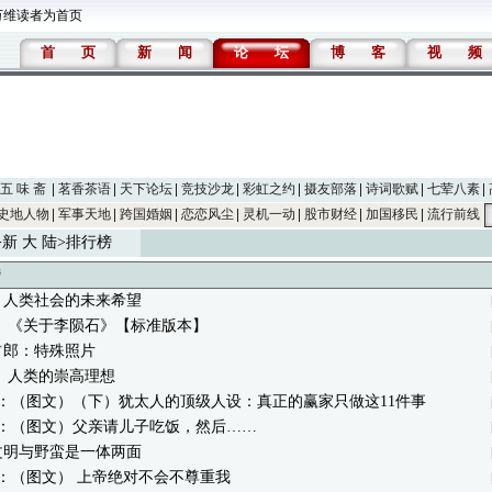
万维读者为首页
首
页
新
闻
论
坛
博
客
视
频
五 味 斋
茗香茶语
天下论坛
竞技沙龙
彩虹之约
摄友部落
诗词歌赋
七荤八素
史地人物
军事天地
跨国婚姻
恋恋风尘
灵机一动
股市财经
加国移民
流行前线
>
新 大 陆
>排行榜
榜
：人类社会的未来希望
： 《关于李陨石》【标准版本】
占郎：特殊照片
 人类的崇高理想
2：（图文）（下）犹太人的顶级人设：真正的赢家只做这11件事
2：（图文）父亲请儿子吃饭，然后……
文明与野蛮是一体两面
：（图文） 上帝绝对不会不尊重我