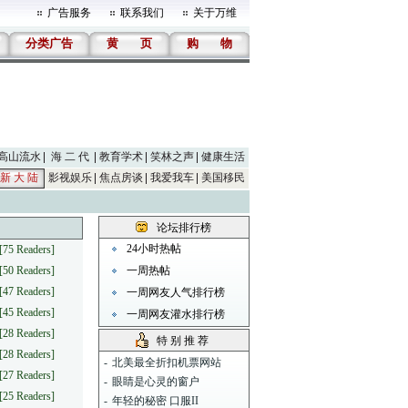
广告服务
联系我们
关于万维
分类广告
黄
页
购
物
高山流水
海 二 代
教育学术
笑林之声
健康生活
新 大 陆
影视娱乐
焦点房谈
我爱我车
美国移民
论坛排行榜
24小时热帖
[75 Readers]
[50 Readers]
一周热帖
[47 Readers]
一周网友人气排行榜
[45 Readers]
一周网友灌水排行榜
[28 Readers]
特 别 推 荐
[28 Readers]
-
北美最全折扣机票网站
[27 Readers]
-
眼睛是心灵的窗户
[25 Readers]
-
年轻的秘密 口服II