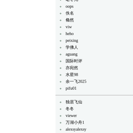
oops
佚名
翛然
viw
heho
peixing
学佛人
aguang
国际时评
亦宛然
水星98
余一飞2025
pifu01
独居飞仙
冬冬
viewer
万湖小舟1
alexsyalexsy