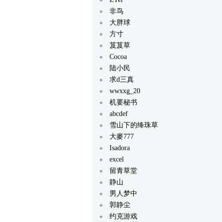
非鸟
大胖球
方寸
芨芨草
Cocoa
陆小民
求d三真
wwxxg_20
机要秘书
abcdef
雪山下的绛珠草
大麥777
Isadora
excel
留青草堂
静山
男人梦中
郭静尘
约克游戏