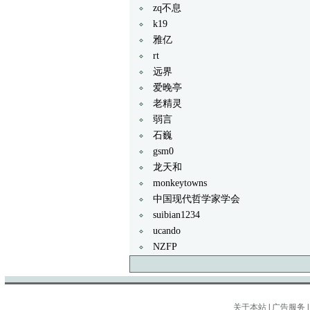
zq不息
k19
雅亿
rt
远界
爱晚亭
老精灵
弱言
石巍
gsm0
龙天和
monkeytowns
中国现代哲学家学会
suibian1234
ucando
NZFP
关于本站
|
广告服务