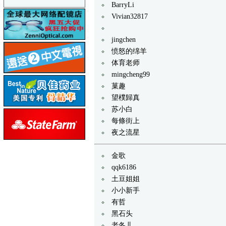
BarryLi
Vivian32817
jingchen
愤怒的绵羊
体育老师
mingcheng99
菓趣
望樸歸真
苏小白
每條街上
夜之流星
金歌
qqk6186
土豆姐姐
小小新手
有哲
黑石头
老冬儿