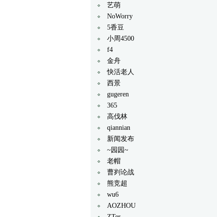
艺萌
NoWorry
5香豆
小周4500
f4
金舟
快活老人
西景
gugeren
365
高伐林
qiannian
新闻发布
~园园~
老帽
曹刿论战
熊竞超
wu6
AOZHOU
ZTer