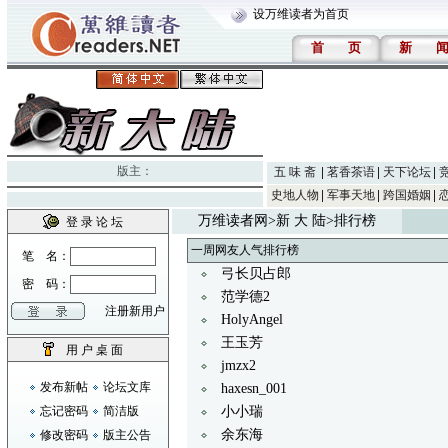
设万维读者为首页
首
页
新
版主：
五 味 斋
茗香茶语
天下论坛
史地人物
军事天地
跨国婚姻
万维读者网
>
新 大 陆
>排行榜
登 录 论 坛
一周网友人气排行榜
笔 名：
弓长贝占郎
密 码：
范学德2
注册新用户
HolyAngel
王玉芳
用 户 桌 面
jmzx2
发布新帖
论坛文库
haxesn_001
忘记密码
简洁版
小小瑞
余东海
修改密码
版主公告