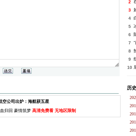
2
3
4
5
6
7
8
9
10
历
202
佳航空公司出炉：海航获五星
201
血归回 豪情筑梦
高清免费看 无地区限制
201
201
201