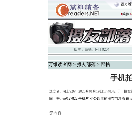
设万维
简体
版主：
白杨
、
闲士9264
万维读者网
>
摄友部落
> 跟帖
手机
送交者:
闲士9264
2023月01月19日17:48:42 于 [摄
回 答:
&#127822;手机片 小公园里的瀑布与溪流
由
s
无内容