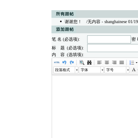
谢谢您！
/无内容 - shanghainese 01/19/
笔 名 (必选项):
密 
标 题 (必选项):
内 容 (选填项):
段落格式
字体
字号