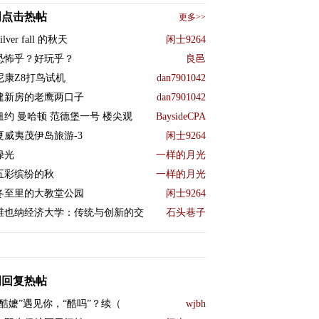
周点击热帖
更多>>
ilver fall 的秋天
闲士9264
恐怖乎？好玩乎？
良邑
尼康Z8打鸟试机
dan7901042
建新房的老鹰两口子
dan7901042
纽约 曼哈顿 范德堡一号 楼尖观
BaysideCPA
夏威夷茂伊岛旅游-3
闲士9264
绿光
一样的月光
五彩缤纷的秋
一样的月光
冬至里的大教堂公园
闲士9264
维也纳经济大学：传统与创新的交
石头巷子
周回复热帖
“酷嬷”遇见你，“酷吗”？续（
wjbh