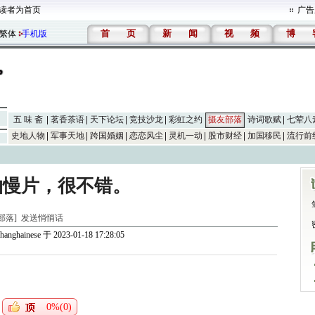
读者为首页
广告
首
页
新
闻
视
频
博
繁体
手机版
五 味 斋
茗香茶语
天下论坛
竞技沙龙
彩虹之约
摄友部落
诗词歌赋
七荤八
史地人物
军事天地
跨国婚姻
恋恋风尘
灵机一动
股市财经
加国移民
流行前
拍慢片，很不错。
友部落]
发送悄悄话
hanghainese
于 2023-01-18 17:28:05
0%(0)