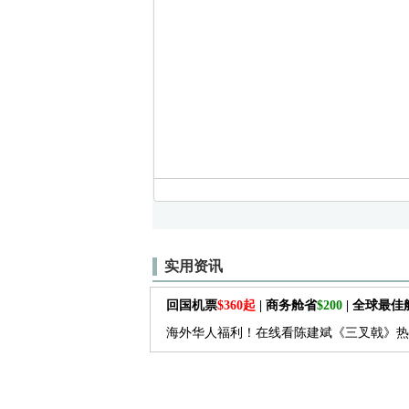
实用资讯
回国机票
$360起
| 商务舱省
$200
| 全球最
海外华人福利！在线看陈建斌《三叉戟》热