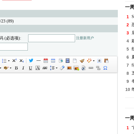
一
1
S
23 (89)
2
3
码 (必选项):
注册新用户
4
5
6
7
8
9
10
一
1