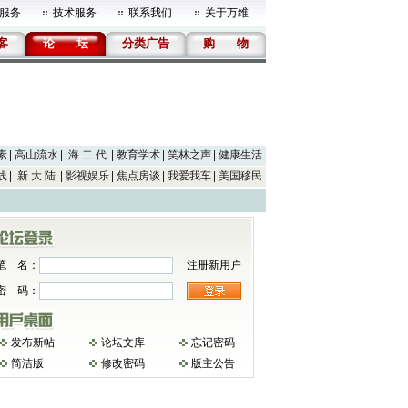
服务
技术服务
联系我们
关于万维
客
论
坛
分类广告
购
物
素
高山流水
海 二 代
教育学术
笑林之声
健康生活
线
新 大 陆
影视娱乐
焦点房谈
我爱我车
美国移民
笔 名：
注册新用户
密 码：
发布新帖
论坛文库
忘记密码
简洁版
修改密码
版主公告