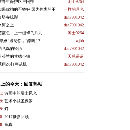
在野生保护区里闲拍
闲士9264
如果你拍的不够好 因为你离的不
一样的月光
白塔寺掠影
dan7901042
冰河之上
dan7901042
随蓝总，上一组蜂鸟片儿
闲士9264
“酷嬷”遇见你，“酷吗”？
wjbh
拍飞鸟的经历
dan7901042
纽芬兰的甘德小镇
天总是蓝
尼康Z8打鸟试机
dan7901042
史上的今天：回复热帖
1:
诗画中的瑞士风光
9:
艺术小城圣保罗
9:
灯
8:
2017摄影回顾
8:
童真