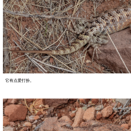
它有点爱打扮。