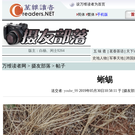
设万维读者为首页
首
简体
繁体
手机版
版主：
白杨
、
闲士9264
五 味 斋
茗香茶语
天下
史地人物
军事天地
跨国
万维读者网
>
摄友部落
> 帖子
蜥蜴
送交者:
youhe_99
2019年05月30日10:58:11 于 [摄友