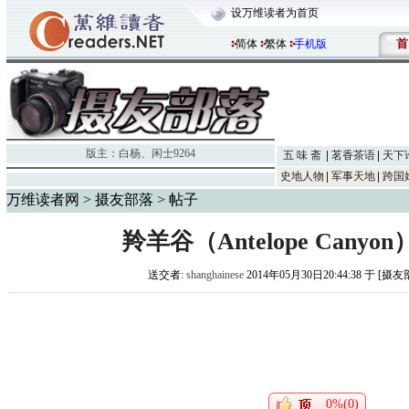
设万维读者为首页
首
简体
繁体
手机版
版主：
白杨
、
闲士9264
五 味 斋
茗香茶语
天下
史地人物
军事天地
跨国
万维读者网
>
摄友部落
> 帖子
羚羊谷（Antelope Cany
送交者:
shanghainese
2014年05月30日20:44:38 于 [摄
0%(0)