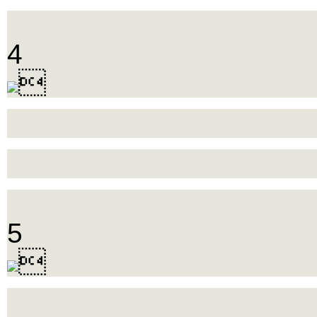
4

5
