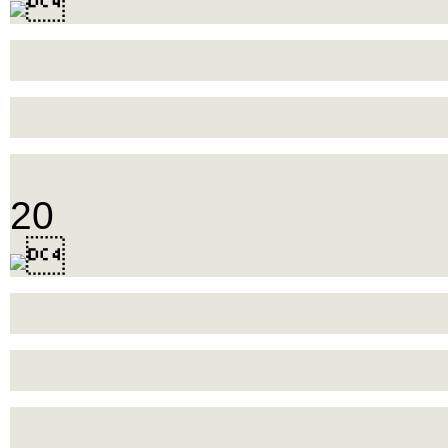

20
