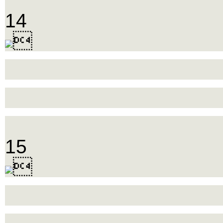
14

15
