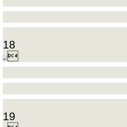
18

19