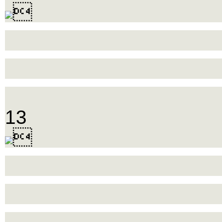

13
