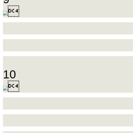

10
