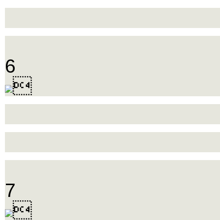
6

7
