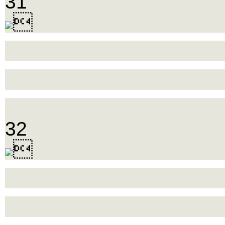
31

32
