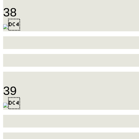
38

39
