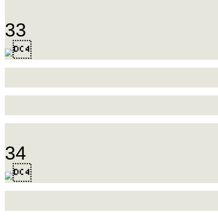
33

34
