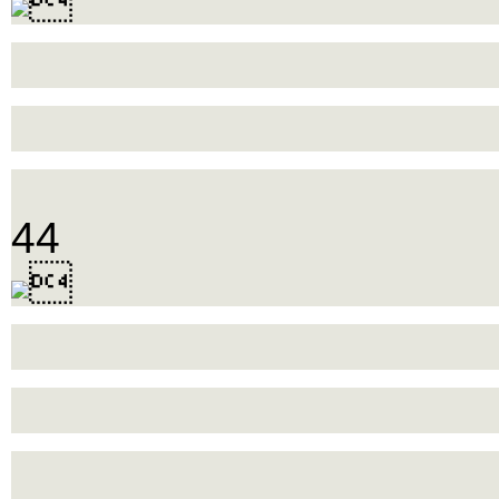

44
