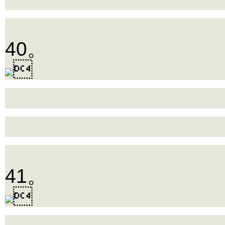
40。

41。
