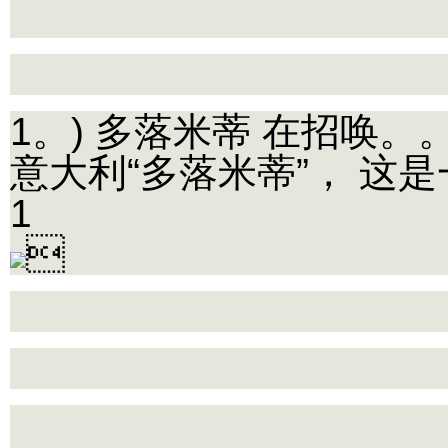
1。) 多落米蒂 在招唤
意大利“多落米蒂”， 这
1
