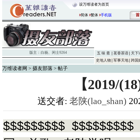
设万维读者为首页
首
简体
繁体
手机版
版主：
白杨
、
闲士9264
五 味 斋
茗香茶语
天下
史地人物
军事天地
跨国
万维读者网
>
摄友部落
> 帖子
【2019/
送交者:
老陕(lao_shan)
20
$$$$$$$$$ $$$$$$$$$