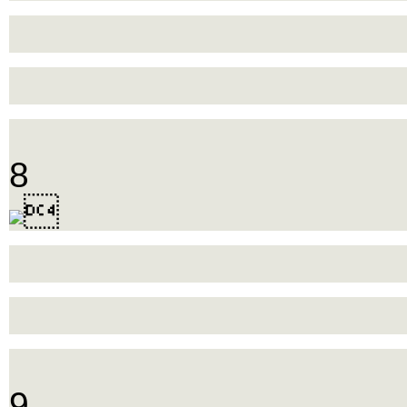
8

9