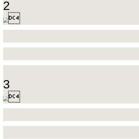
2

3
