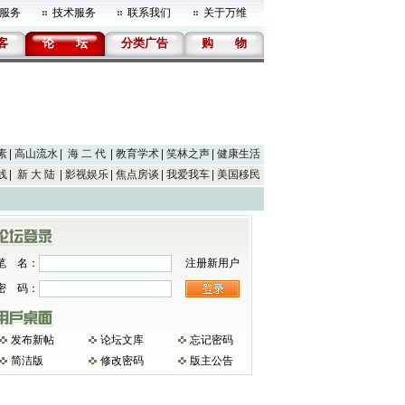
服务
技术服务
联系我们
关于万维
客
论
坛
分类广告
购
物
素
高山流水
海 二 代
教育学术
笑林之声
健康生活
线
新 大 陆
影视娱乐
焦点房谈
我爱我车
美国移民
笔 名：
注册新用户
密 码：
发布新帖
论坛文库
忘记密码
简洁版
修改密码
版主公告