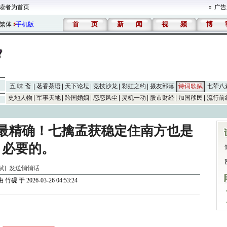
读者为首页
广告
首
页
新
闻
视
频
博
繁体
手机版
五 味 斋
茗香茶语
天下论坛
竞技沙龙
彩虹之约
摄友部落
诗词歌赋
七荤八
史地人物
军事天地
跨国婚姻
恋恋风尘
灵机一动
股市财经
加国移民
流行前
最精确！七擒孟获稳定住南方也是
必要的。
歌赋]
发送悄悄话
由
竹砚
于 2026-03-26 04:53:24