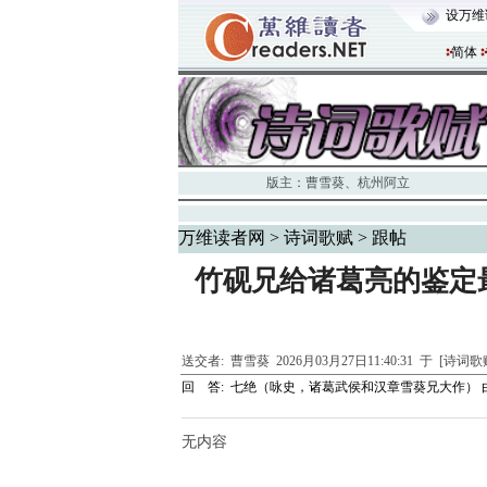
设万维
简体
版主：
曹雪葵
、
杭州阿立
万维读者网
>
诗词歌赋
> 跟帖
竹砚兄给诸葛亮的鉴定
送交者:
曹雪葵
2026月03月27日11:40:31 于 [诗词
回 答:
七绝（咏史，诸葛武侯和汉章雪葵兄大作）
无内容