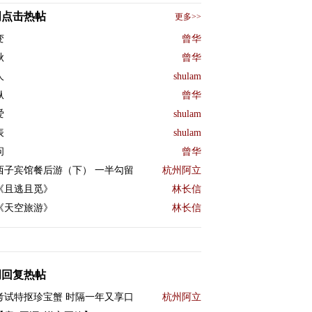
周点击热帖
更多>>
变
曾华
秋
曾华
人
shulam
纵
曾华
爱
shulam
表
shulam
问
曾华
西子宾馆餐后游（下） 一半勾留
杭州阿立
《且逃且觅》
林长信
《天空旅游》
林长信
周回复热帖
考试特抠珍宝蟹 时隔一年又享口
杭州阿立