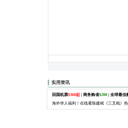
实用资讯
回国机票
$360起
| 商务舱省
$200
| 全球最
海外华人福利！在线看陈建斌《三叉戟》热