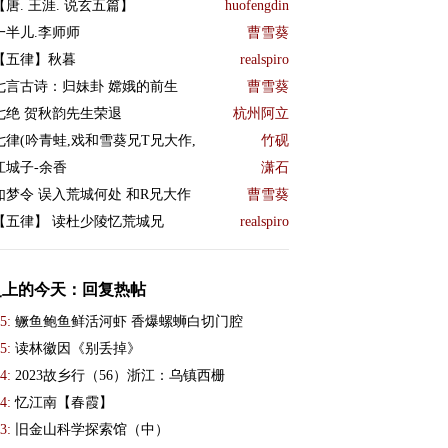
【唐. 王涯. 说玄五篇】
huofengdin
一半儿.李师师
曹雪葵
【五律】秋暮
realspiro
七言古诗：归妹卦 嫦娥的前生
曹雪葵
七绝 贺秋韵先生荣退
杭州阿立
七律(吟青蛙,戏和雪葵兄T兄大作,
竹砚
江城子-余香
潇石
如梦令 误入荒城何处 和R兄大作
曹雪葵
【五律】 读杜少陵忆荒城兄
realspiro
史上的今天：回复热帖
5:
鳜鱼鲍鱼鲜活河虾 香爆螺蛳白切门腔
5:
读林徽因《别丢掉》
4:
2023故乡行（56）浙江：乌镇西栅
4:
忆江南【春霞】
3:
旧金山科学探索馆（中）