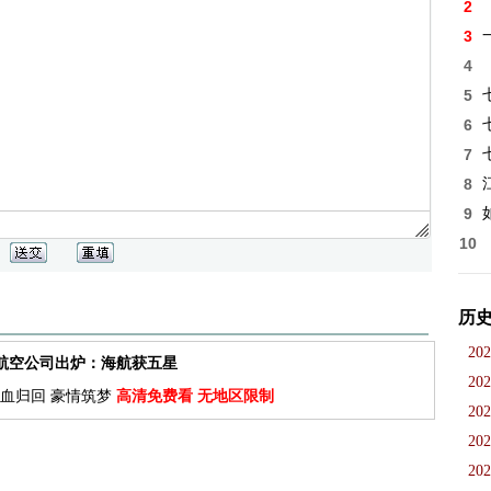
2
3
4
5
6
7
8
9
10
历
202
佳航空公司出炉：海航获五星
202
血归回 豪情筑梦
高清免费看 无地区限制
202
202
202