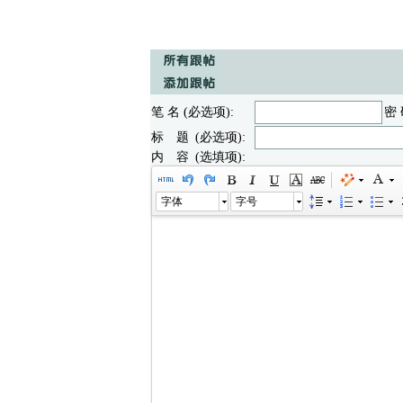
笔 名 (必选项):
密 
标 题 (必选项):
内 容 (选填项):
字体
字号