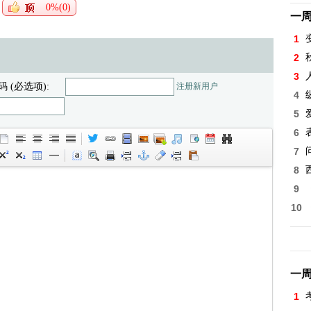
0%(0)
一
1
2
3
码 (必选项):
注册新用户
4
5
6
7
8
9
10
一
1