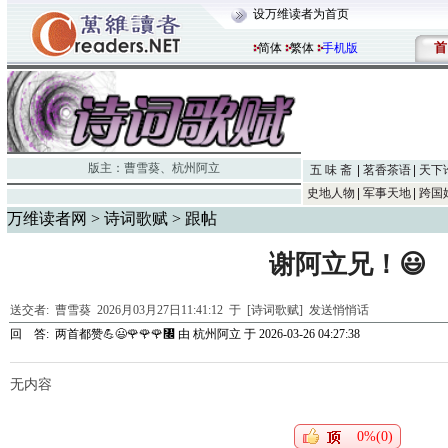
设万维读者为首页
首
简体
繁体
手机版
版主：
曹雪葵
、
杭州阿立
五 味 斋
茗香茶语
天下
史地人物
军事天地
跨国
万维读者网
>
诗词歌赋
> 跟帖
谢阿立兄！😃
送交者:
曹雪葵
2026月03月27日11:41:12 于 [诗词歌赋]
发送悄悄话
回 答:
两首都赞💪😃🌹🌹🌹㇬
由
杭州阿立
于 2026-03-26 04:27:38
无内容
0%(0)