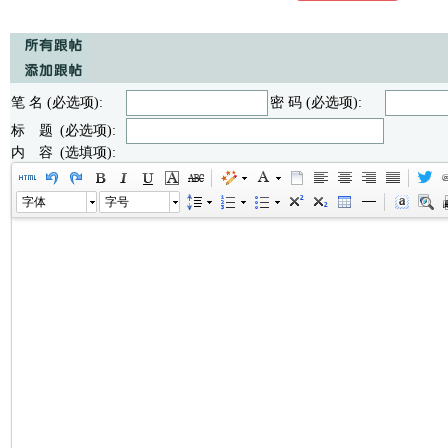
笔 名 (必选项):
密 码 (必选项):
标 题 (必选项):
内 容 (选填项):
字体
字号