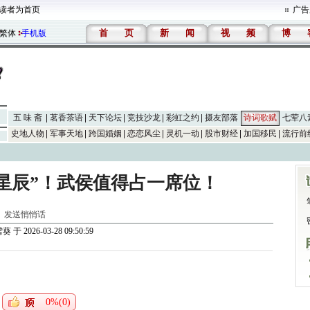
读者为首页
广告
首
页
新
闻
视
频
博
繁体
手机版
五 味 斋
茗香茶语
天下论坛
竞技沙龙
彩虹之约
摄友部落
诗词歌赋
七荤八
史地人物
军事天地
跨国婚姻
恋恋风尘
灵机一动
股市财经
加国移民
流行前
星辰”！武侯值得占一席位！
]
发送悄悄话
雪葵
于 2026-03-28 09:50:59
0%(0)