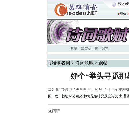
设万维
简体
版主：
曹雪葵
、
杭州阿立
万维读者网
>
诗词歌赋
> 跟帖
好个“举头寻觅那
送交者:
竹砚
2026月03月30日02:39:37 于 [诗词歌赋
回 答:
七绝 咏诸葛亮 和黄兄落叶兄及众诗友
由
曹
无内容