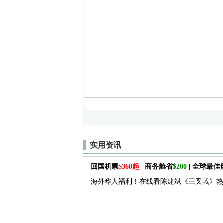
实用资讯
回国机票
$360起
| 商务舱省
$200
| 全球最
海外华人福利！在线看陈建斌《三叉戟》热