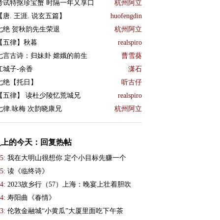
考试特抠珍宝蟹 时隔一年又享口
杭州阿立
【唐. 王涯. 说玄五篇】
huofengdin
七绝 贺秋韵先生荣退
杭州阿立
【五律】秋暮
realspiro
七言古诗：归妹卦 嫦娥的前生
曹雪葵
江城子-余香
潇石
七绝【托日】
听古仔
【五律】 读杜少陵忆荒城兄
realspiro
七律.咏梅 次韵晓康兄
杭州阿立
史上的今天：回复热帖
5:
我在大明山很想你 定个小目标先赚一个
5:
读《临终诗》
4:
2023故乡行（57）上海：晚宴上壮着胆吹
4:
寿阳曲《春情》
3:
伦敦金融城“小黄瓜”大厦里面吃下午茶