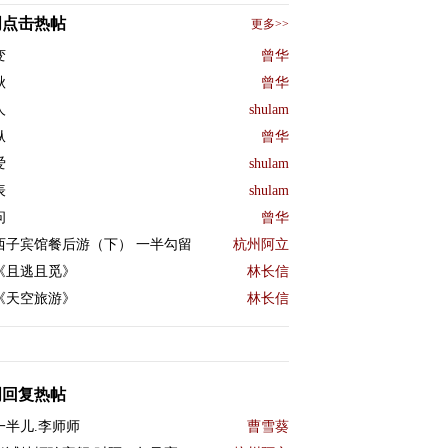
周点击热帖
更多>>
变
曾华
秋
曾华
人
shulam
纵
曾华
爱
shulam
表
shulam
问
曾华
西子宾馆餐后游（下） 一半勾留
杭州阿立
《且逃且觅》
林长信
《天空旅游》
林长信
周回复热帖
一半儿.李师师
曹雪葵