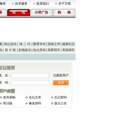
服务
技术服务
联系我们
关于万维
客
论
坛
分类广告
购
物
素
高山流水
海 二 代
教育学术
笑林之声
健康生活
线
新 大 陆
影视娱乐
焦点房谈
我爱我车
美国移民
笔 名：
注册新用户
密 码：
发布新帖
论坛文库
忘记密码
简洁版
修改密码
版主公告