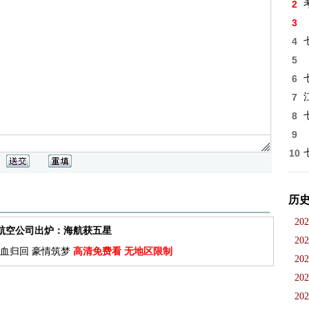
2
3
4
5
6
7
8
9
10
历
202
佳航空公司出炉：海航获五星
202
血归回 豪情筑梦
高清免费看 无地区限制
202
202
202