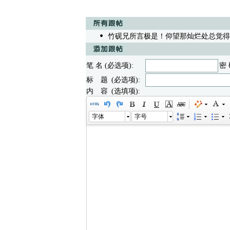
竹砚兄所言极是！仰望那灿烂处总觉得
笔 名 (必选项):
密 
标 题 (必选项):
内 容 (选填项):
字体
字号