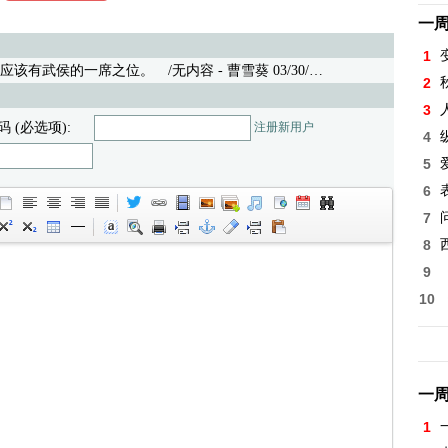
一
1
应该有武侯的一席之位。
/无内容 - 曹雪葵 03/30/26 (6)
2
3
码 (必选项):
注册新用户
4
5
6
7
8
9
10
一
1