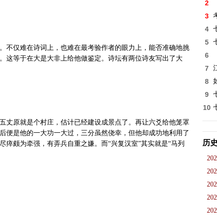
2
3
4
5
。不仅难在诗词上，也难在最考验作者的眼力上，能否准确地挑
6
。这等于在大是大非上给他做鉴定。诗坛有两位诗友写出了大
7
8
9
10
五丈原就是个村庄，估计已经建设成景点了。再让六爻给他笼罩
后便是他的一大功一大过，三分虽然侥幸，但他却成功地利用了
历
尽瘁颇为牵强，有弄兵自重之嫌。而“兴复汉室”其实就是“马列
202
202
202
202
202