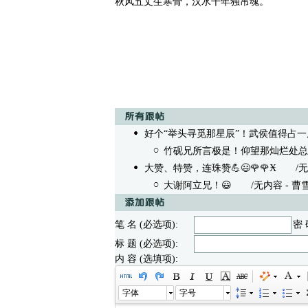
秋风五丈生寒骨，汉水千年独吊魂。
好个“举头寻觅那星辰”！武侯值得占一
竹砚兄所言极是！仰望那灿烂处总
大赞、特赞，连珠赞💪😃🌹🌹Ӿ
/无内容 
大谢阿立兄！😃
/无内容 - 曹雪葵 0
笔 名 (必选项):
密 
标 题 (必选项):
内 容 (选填项):
字体
字号