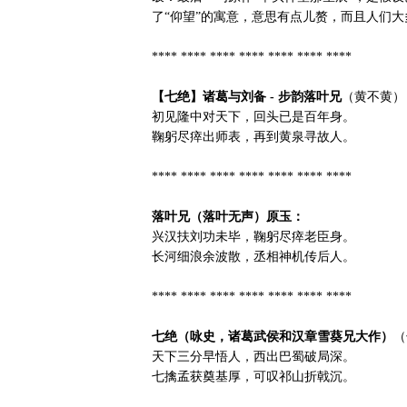
了“仰望”的寓意，意思有点儿赘，而且人们大
**** **** **** **** **** **** ****
【七绝】诸葛与刘备 - 步韵落叶兄
（黄不黄）
初见隆中对天下，回头已是百年身。
鞠躬尽瘁出师表，再到黄泉寻故人。
**** **** **** **** **** **** ****
落叶兄（落叶无声）原玉：
兴汉扶刘功未毕，鞠躬尽瘁老臣身。
长河细浪余波散，丞相神机传后人。
**** **** **** **** **** **** ****
七绝（咏史，诸葛武侯和汉章雪葵兄大作）
（
天下三分早悟人，西出巴蜀破局深。
七擒孟获奠基厚，可叹祁山折戟沉。