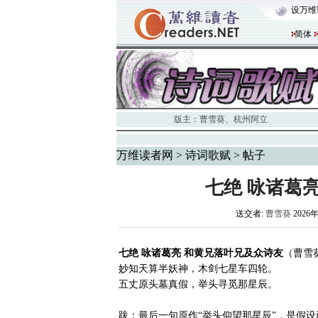
设万维
简体
版主：
曹雪葵
、
杭州阿立
万维读者网
>
诗词歌赋
> 帖子
七绝 咏诸葛
送交者:
曹雪葵
2026年
七绝 咏诸葛亮 和黄兄落叶兄及众诗友
（曹雪
妙知天算半妖神，木剑七星车四轮。
五丈原头墓真假，举头寻觅那星辰。
跋：最后一句原作“举头仰望那星辰”，是假设