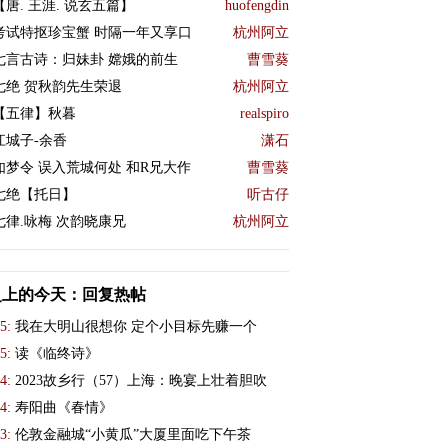
【唐. 王涯. 说玄五篇】
huofengdin
考试特抠珍宝蟹 时隔一年又享口
杭州阿立
七言古诗：归妹卦 嫦娥的前生
曹雪葵
七绝 贺秋韵先生荣退
杭州阿立
【五律】秋暮
realspiro
江城子-余香
潇石
如梦令 误入荒城何处 和R兄大作
曹雪葵
七绝【托日】
听古仔
七律.咏梅 次韵晓康兄
杭州阿立
史上的今天：回复热帖
5:
我在大明山很想你 定个小目标先赚一个
5:
读《临终诗》
4:
2023故乡行（57）上海：晚宴上壮着胆吹
4:
寿阳曲《春情》
3:
伦敦金融城“小黄瓜”大厦里面吃下午茶