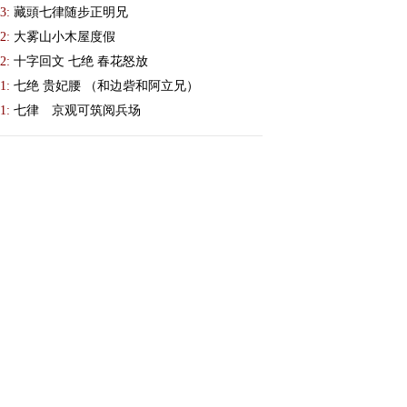
3:
藏頭七律随步正明兄
2:
大雾山小木屋度假
2:
十字回文 七绝 春花怒放
1:
七绝 贵妃腰 （和边砦和阿立兄）
1:
七律 京观可筑阅兵场