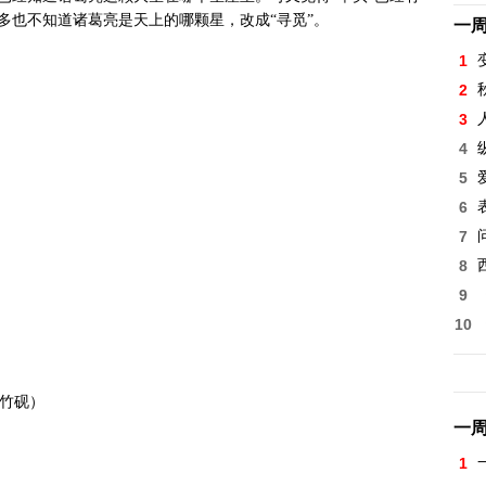
多也不知道诸葛亮是天上的哪颗星，改成“寻觅”。
一
1
2
3
4
5
6
7
8
9
10
竹砚）
一
1