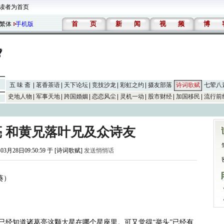
读者为首页
首
页
新
闻
视
频
博
繁体
手机版
五 味 斋
茗香茶语
天下论坛
竞技沙龙
彩虹之约
摄友部落
诗词歌赋
七荤八
史地人物
军事天地
跨国婚姻
恋恋风尘
灵机一动
股市财经
加国移民
流行前
亮 和黄兄落叶兄及众诗友
03月28日09:50:59 于 [诗词歌赋]
发送悄悄话
葵）
已经知道诸葛亮这颗大星在哪个星座里。可又觉得“举头”已经有