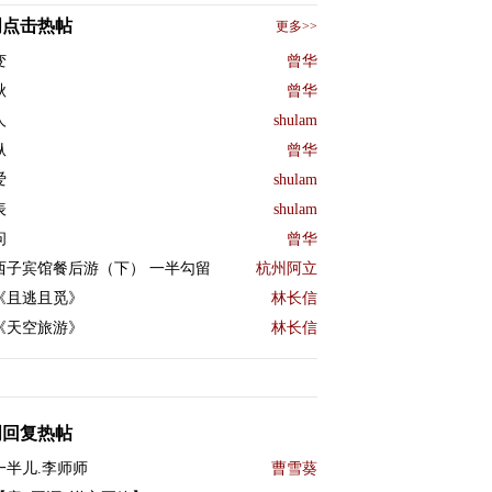
周点击热帖
更多>>
变
曾华
秋
曾华
人
shulam
纵
曾华
爱
shulam
表
shulam
问
曾华
西子宾馆餐后游（下） 一半勾留
杭州阿立
《且逃且觅》
林长信
《天空旅游》
林长信
周回复热帖
一半儿.李师师
曹雪葵