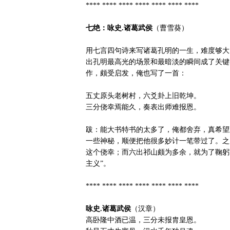
**** **** **** **** **** **** ****
七绝：咏史.诸葛武侯
（曹雪葵）
用七言四句诗来写诸葛孔明的一生，难度够大
出孔明最高光的场景和最暗淡的瞬间成了关键
作，颇受启发，俺也写了一首：
五丈原头老树村，六爻卦上旧乾坤。
三分侥幸焉能久，奏表出师难报恩。
跋：能大书特书的太多了，俺都舍弃，真希望
一些神秘，顺便把他很多妙计一笔带过了。之
这个侥幸；而六出祁山颇为多余，就为了鞠躬
主义”。
**** **** **** **** **** **** ****
咏史.诸葛武侯
（汉章）
高卧隆中酒已温，三分未报胄皇恩。