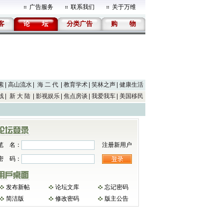
广告服务
联系我们
关于万维
客
论
坛
分类广告
购
物
素
高山流水
海 二 代
教育学术
笑林之声
健康生活
线
新 大 陆
影视娱乐
焦点房谈
我爱我车
美国移民
笔 名：
注册新用户
密 码：
发布新帖
论坛文库
忘记密码
简洁版
修改密码
版主公告