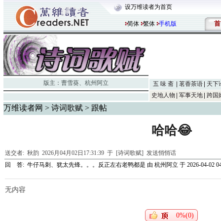
设万维读者为首页
首
简体
繁体
手机版
版主：
曹雪葵
、
杭州阿立
五 味 斋
茗香茶语
天下
史地人物
军事天地
跨国
万维读者网
>
诗词歌赋
> 跟帖
哈哈😂
送交者:
秋韵
2026月04月02日17:31:39 于 [诗词歌赋]
发送悄悄话
回 答:
牛仔马刺、犹太先锋。。。反正左右老鸭都是
由
杭州阿立
于 2026-04-02 04
无内容
0%(0)