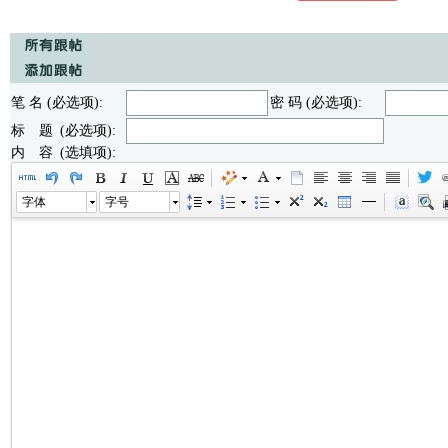
笔 名 (必选项):
密 码 (必选项):
标 题 (必选项):
内 容 (选填项):
字体
字号