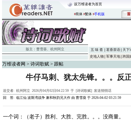
设万维读者为首页
首
简体
繁体
手机版
版主：
曹雪葵
、
杭州阿立
五 味 斋
茗香茶语
天下
史地人物
军事天地
跨国
万维读者网
>
诗词歌赋
> 跟帖
牛仔马刺、犹太先锋。。。反
送交者:
杭州阿立
2026月04月02日04:22:59 于 [诗词歌赋]
发送悄悄话
回 答:
临江仙 波斯湾战争 兼和秋韵兄大作
由
曹雪葵
于 2026-04-02 03:21:59
一个词：（老子）胜利、大胜、完胜。。。没商量。