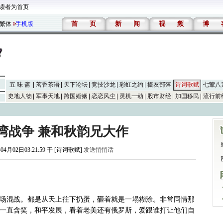
读者为首页
首
页
新
闻
视
频
博
繁体
手机版
五 味 斋
茗香茶语
天下论坛
竞技沙龙
彩虹之约
摄友部落
诗词歌赋
七荤八
史地人物
军事天地
跨国婚姻
恋恋风尘
灵机一动
股市财经
加国移民
流行前
湾战争 兼和秋韵兄大作
04月02日03:21:59 于 [诗词歌赋]
发送悄悄话
）
场混战。都是从天上往下扔蛋，砸着就是一塌糊涂。非常同情那
一直含笑，和平发展，看着老美还有俄罗斯，爱跟谁打让他们自