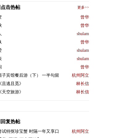
周点击热帖
更多>>
变
曾华
秋
曾华
人
shulam
纵
曾华
爱
shulam
表
shulam
问
曾华
西子宾馆餐后游（下） 一半勾留
杭州阿立
《且逃且觅》
林长信
《天空旅游》
林长信
周回复热帖
考试特抠珍宝蟹 时隔一年又享口
杭州阿立