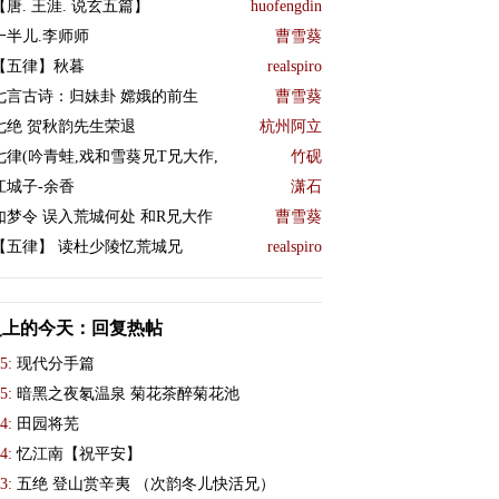
【唐. 王涯. 说玄五篇】
huofengdin
一半儿.李师师
曹雪葵
【五律】秋暮
realspiro
七言古诗：归妹卦 嫦娥的前生
曹雪葵
七绝 贺秋韵先生荣退
杭州阿立
七律(吟青蛙,戏和雪葵兄T兄大作,
竹砚
江城子-余香
潇石
如梦令 误入荒城何处 和R兄大作
曹雪葵
【五律】 读杜少陵忆荒城兄
realspiro
史上的今天：回复热帖
5:
​现代分手篇
5:
暗黑之夜氡温泉 菊花茶醉菊花池
4:
田园将芜
4:
忆江南【祝平安】
3:
五绝 登山赏辛夷 （次韵冬儿快活兄）