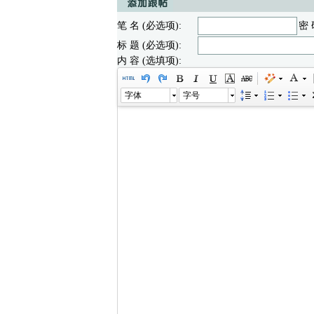
笔 名 (必选项):
密 
标 题 (必选项):
内 容 (选填项):
字体
字号