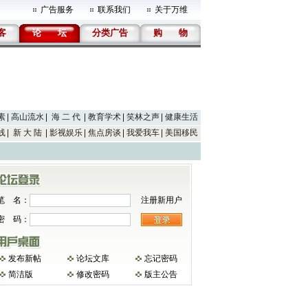
广告服务
联系我们
关于万维
客
论
坛
分类广告
购
物
素
高山流水
海 二 代
教育学术
笑林之声
健康生活
线
新 大 陆
影视娱乐
焦点房谈
我爱我车
美国移民
笔 名：
注册新用户
密 码：
发布新帖
论坛文库
忘记密码
简洁版
修改密码
版主公告