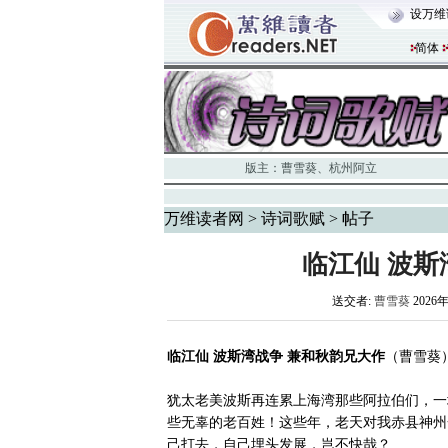
设万维
简体
版主：
曹雪葵
、
杭州阿立
万维读者网
>
诗词歌赋
> 帖子
临江仙 波斯
送交者:
曹雪葵
2026年
临江仙 波斯湾战争 兼和秋韵兄大作
（曹雪葵
犹太老美波斯再连累上海湾那些阿拉伯们，一
些无辜的老百姓！这些年，老天对我赤县神州
己打去，自己埋头发展，岂不快哉？