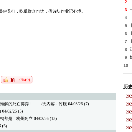
2
3
，美伊又打，吃瓜群众也忧，借诗坛作业记心境。
4
5
6
7
8
9
10
0%(0)
历
202
难解的死亡博弈！
/无内容 - 竹砚 04/03/26 (7)
202
02/26 (5)
202
鸭都是
- 杭州阿立 04/02/26 (13)
202
(6)
202