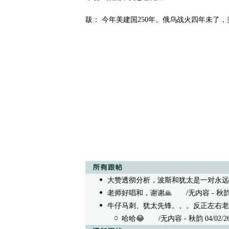
跋： 今年美建国250年。俄乌战火四年未了
大赞透彻分析，波斯和犹太是一对永远
老师好唱和，谢谢🙏
/无内容 - 秋韵 04/
牛仔马刺、犹太先锋。。。反正左右老
哈哈😂
/无内容 - 秋韵 04/02/26 