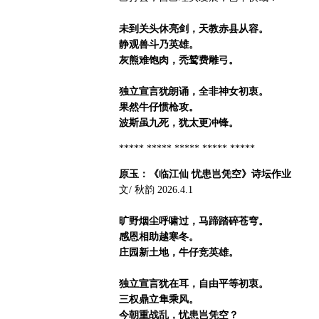
未到关头休亮剑，天教赤县从容。
静观兽斗乃英雄。
灰熊难饱肉，秃鹫费雕弓。
独立宣言犹朗诵，全非神女初衷。
果然牛仔惯枪攻。
波斯虽九死，犹太更冲锋。
***** ***** ***** ***** *****
原玉：《临江仙 忧患岂凭空》诗坛作业
文/ 秋韵 2026.4.1
旷野烟尘呼啸过，马蹄踏碎苍穹。
感恩相助越寒冬。
庄园新土地，牛仔竞英雄。
独立宣言犹在耳，自由平等初衷。
三权鼎立隼乘风。
今朝重战乱，忧患岂凭空？