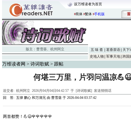
设万维读者为首页
首
简体
繁体
手机版
版主：
曹雪葵
、
杭州阿立
五 味 斋
茗香茶语
天下
史地人物
军事天地
跨国
万维读者网
>
诗词歌赋
> 跟帖
何堪三万里，片羽问温凉💪😃🌹
送交者:
杭州阿立
2026月04月04日04:42:57 于 [诗词歌赋]
发送悄悄话
回 答:
五律 鹏心 和万湖兄
由
曹雪葵
于 2026-04-04 03:37:42
两首都赞！💪😃🌹🌹🌹🌹🌹