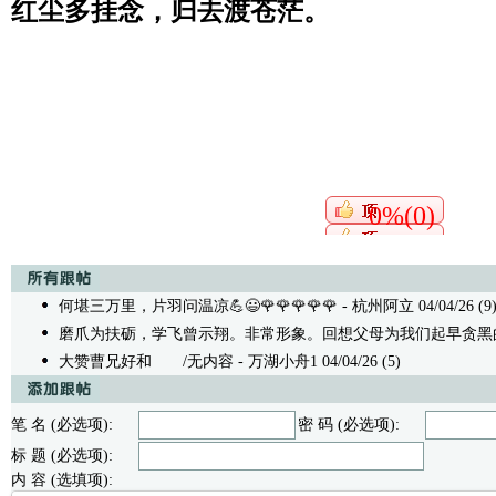
红尘多挂念，归去渡苍茫。
0%(0)
何堪三万里，片羽问温凉💪😃🌹🌹🌹🌹🌹
- 杭州阿立 04/04/26 (9
磨爪为扶砺，学飞曾示翔。非常形象。回想父母为我们起早贪黑
大赞曹兄好和
/无内容 - 万湖小舟1 04/04/26 (5)
笔 名 (必选项):
密 码 (必选项):
标 题 (必选项):
内 容 (选填项):