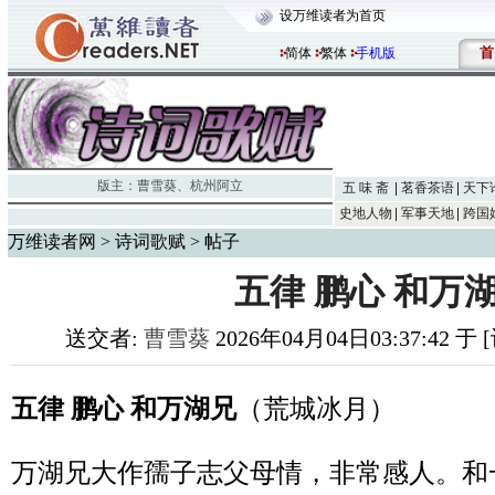
设万维读者为首页
首
简体
繁体
手机版
版主：
曹雪葵
、
杭州阿立
五 味 斋
茗香茶语
天下
史地人物
军事天地
跨国
万维读者网
>
诗词歌赋
> 帖子
五律 鹏心 和万
送交者:
曹雪葵
2026年04月04日03:37:42 
五律 鹏心 和万湖兄
（荒城冰月）
万湖兄大作孺子志父母情，非常感人。和