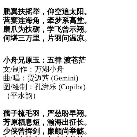
鹏翼扶摇举，仰空追太阳。
营窠连海角，牵梦系高堂。
磨爪为扶砺，学飞曾示翔。
何堪三万里，片羽问温凉。
小舟兄原玉：五律 渡苍茫
文/制作：万湖小舟
曲/唱：贾迈艿 (Gemini)
图/绘制：孔湃乐 (Copilot)
（平水韵）
孺子梳毛羽，严慈盼早翔。
芳原栖息短，瀚海出征长。
少侠曾挥剑，廉颇尚举觞。