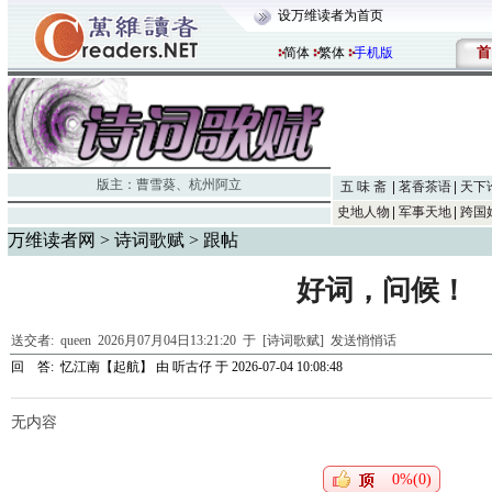
设万维读者为首页
首
简体
繁体
手机版
版主：
曹雪葵
、
杭州阿立
五 味 斋
茗香茶语
天下
史地人物
军事天地
跨国
万维读者网
>
诗词歌赋
> 跟帖
好词，问候！
送交者:
queen
2026月07月04日13:21:20 于 [诗词歌赋]
发送悄悄话
回 答:
忆江南【起航】
由
听古仔
于 2026-07-04 10:08:48
无内容
0%(0)