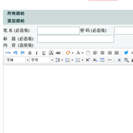
笔 名 (必选项):
密 码 (必选项):
标 题 (必选项):
内 容 (选填项):
字体
字号