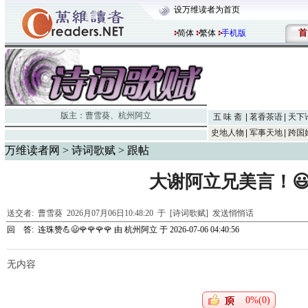
设万维读者为首页
首
简体
繁体
手机版
版主：
曹雪葵
、
杭州阿立
五 味 斋
茗香茶语
天下
史地人物
军事天地
跨国
万维读者网
>
诗词歌赋
> 跟帖
大谢阿立兄美言！😃
送交者:
曹雪葵
2026月07月06日10:48:20 于 [诗词歌赋]
发送悄悄话
回 答:
连珠赞💪😃🌹🌹🌹🌹
由
杭州阿立
于 2026-07-06 04:40:56
无内容
0%(0)