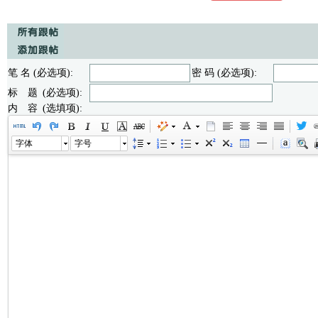
笔 名 (必选项):
密 码 (必选项):
标 题 (必选项):
内 容 (选填项):
字体
字号