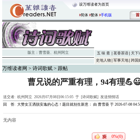
设万维读者为首页
首
简体
繁体
手机版
版主：
曹雪葵
、
杭州阿立
五 味 斋
茗香茶语
天下
史地人物
军事天地
跨国
万维读者网
>
诗词歌赋
> 跟帖
曹兄说的严重有理，94有理💪😃🌹
送交者:
杭州阿立
2026月07月08日06:15:05 于 [诗词歌赋]
发送悄悄话
回 答:
大赞女王洒脱安逸的心态！题目就别生新意：
由
曹雪葵
于 2026-07-08 04:5
无内容
0%(0)