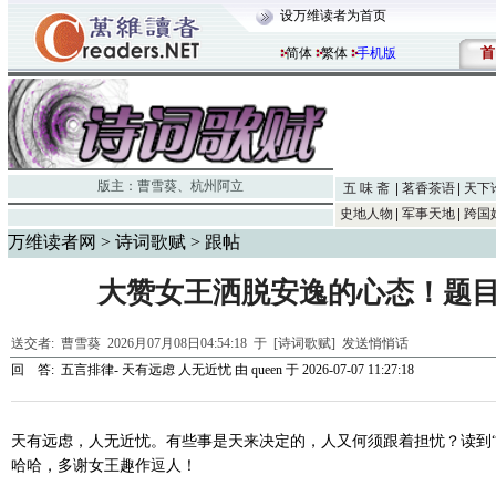
设万维读者为首页
首
简体
繁体
手机版
版主：
曹雪葵
、
杭州阿立
五 味 斋
茗香茶语
天下
史地人物
军事天地
跨国
万维读者网
>
诗词歌赋
> 跟帖
大赞女王洒脱安逸的心态！题
送交者:
曹雪葵
2026月07月08日04:54:18 于 [诗词歌赋]
发送悄悄话
回 答:
五言排律- 天有远虑 人无近忧
由
queen
于 2026-07-07 11:27:18
天有远虑，人无近忧。有些事是天来决定的，人又何须跟着担忧？读到“
哈哈，多谢女王趣作逗人！