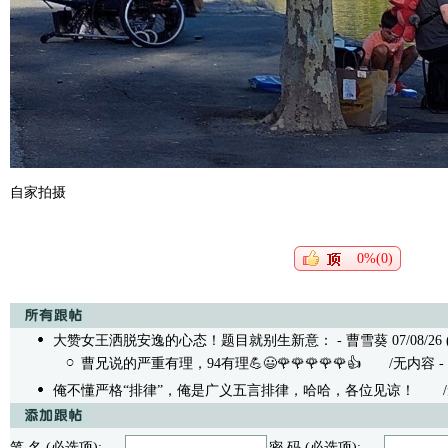
自家拍摄
0%(0)
大赞女王洒脱安逸的心态！题目就别生新意：
- 曹雪葵 07/08/26 
曹兄说的严重有理，94有理💪😃🌹🌹🌹🌹🌹👍
/无内容 - 杭州
俺不懂严格“排律”，俺是广义五言排律，哈哈，各位见谅！
/无内容
笔 名 (必选项):
密 码 (必选项):