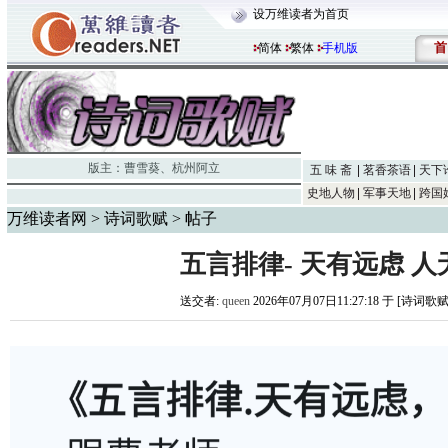
设万维读者为首页
首
简体
繁体
手机版
版主：
曹雪葵
、
杭州阿立
五 味 斋
茗香茶语
天下
史地人物
军事天地
跨国
万维读者网
>
诗词歌赋
> 帖子
五言排律- 天有远虑 人
送交者:
queen
2026年07月07日11:27:18 于 [诗词歌