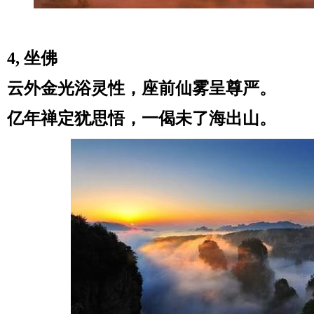
4, 坐佛
云外金光浴灵性，座前仙雾呈尊严。
亿年禅定犹思悟，一偈未了海出山。