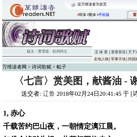
设万维读者为首页
首
简体
繁体
手机版
版主：
曹雪葵
、
杭州阿立
五 味 斋
茗香茶语
天下
史地人物
军事天地
跨国
万维读者网
>
诗词歌赋
> 帖子
〈七言〉赏美图，献酱油 - 
送交者:
辽鲁
2018年02月24日20:41:45 于
1, 赤心
千载苦约巴山夜，一朝情定漓江晨。