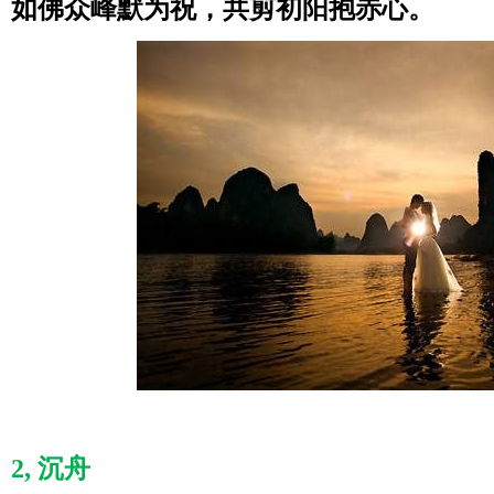
如佛众峰默为祝，共剪初阳抱赤心。
2, 沉舟