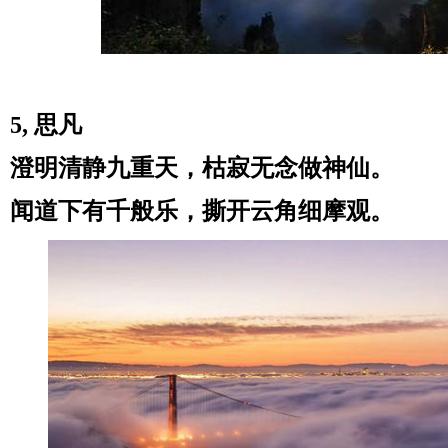
5, 思凡
澄明清静九重天，枯寂无念做神仙。
闻道下有千般乐，撕开云角细摩观。