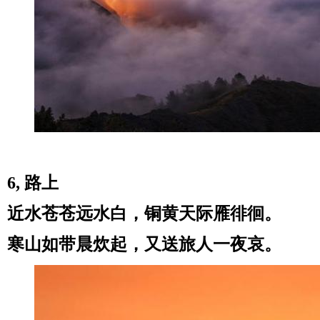
6, 路上
近水苍苍远水白，铜黄天际雁徘徊。
寒山如带晨炊起，又送旅人一夜哀。