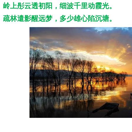
岭上彤云透初阳，细波千里动霞光。
疏林遣影醒远梦，多少雄心陷沉塘。