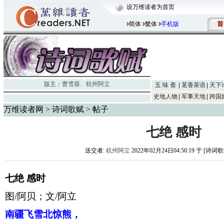
设万维读者为首页
首
简体
繁体
手机版
版主：
曹雪葵
、
杭州阿立
五 味 斋
茗香茶语
天下
史地人物
军事天地
跨国
万维读者网
>
诗词歌赋
> 帖子
七绝 感时
送交者:
杭州阿立
2022年02月24日04:50:19 于 [诗词
七绝
感时
图
/阿贝；文/阿立
南疆飞雪北惊熊，