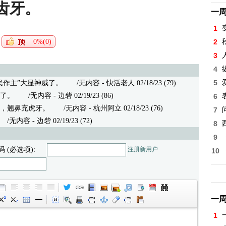
齿牙。
一
1
0%(0)
2
3
4
5
民作主”大显神威了。
/无内容 - 快活老人 02/18/23 (79)
了。
/无内容 - 边砦 02/19/23 (86)
6
，翘鼻充虎牙。
/无内容 - 杭州阿立 02/18/23 (76)
7
无内容 - 边砦 02/19/23 (72)
8
9
码 (必选项):
注册新用户
10
一
1