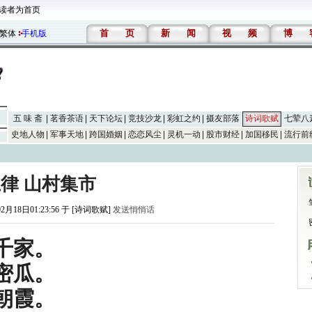
读者为首页
首
页
新
闻
视
频
博
繁体
手机版
五 味 斋
茗香茶语
天下论坛
竞技沙龙
彩虹之约
摄友部落
诗词歌赋
七荤八
史地人物
军事天地
跨国婚姻
恋恋风尘
灵机一动
股市财经
加国移民
流行前
律 山村集市
02月18日01:23:56 于 [诗词歌赋]
发送悄悄话
千家。
密瓜。
朝霞。