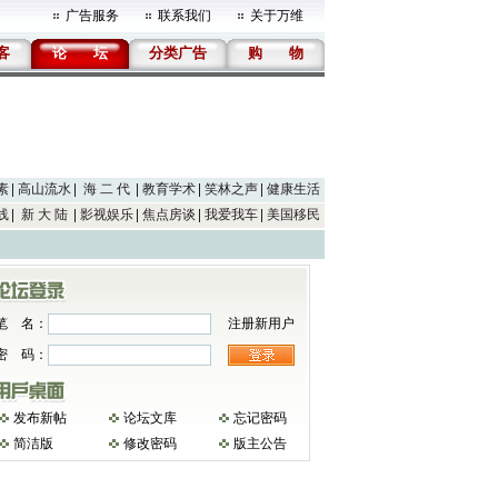
广告服务
联系我们
关于万维
客
论
坛
分类广告
购
物
素
高山流水
海 二 代
教育学术
笑林之声
健康生活
线
新 大 陆
影视娱乐
焦点房谈
我爱我车
美国移民
笔 名：
注册新用户
密 码：
发布新帖
论坛文库
忘记密码
简洁版
修改密码
版主公告