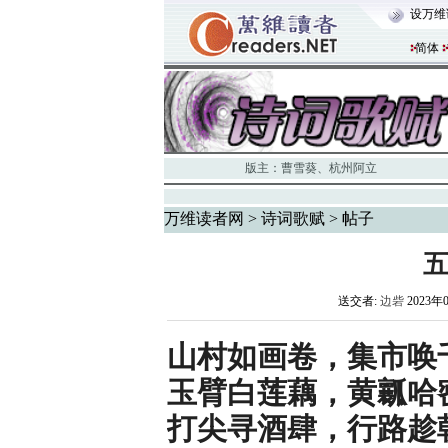
设万维
简体
版主：
曹雪葵
、
杭州阿立
万维读者网
>
诗词歌赋
> 帖子
五
送交者:
边砦
2023年
山村如画卷，集市唤
玉臂白莲藕，黄瓤哈
打尖寻酒肆，行路趁