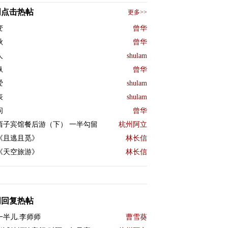
周点击热帖
更多>>
变
曾华
秋
曾华
人
shulam
纵
曾华
爱
shulam
表
shulam
问
曾华
西子宾馆餐后游（下） 一半勾留
杭州阿立
《且逃且觅》
林长信
《天空旅游》
林长信
周回复热帖
一半儿.李师师
曹雪葵