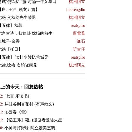
考试特抠珍宝蟹 时隔一年又享口
杭州阿立
【唐. 王涯. 说玄五篇】
huofengdin
七绝 贺秋韵先生荣退
杭州阿立
【五律】秋暮
realspiro
七言古诗：归妹卦 嫦娥的前生
曹雪葵
江城子-余香
潇石
七绝【托日】
听古仔
【五律】 读杜少陵忆荒城兄
realspiro
七律.咏梅 次韵晓康兄
杭州阿立
史上的今天：回复热帖
2:
[七言 乐读书]
2:
从硅谷到杏花村 (有声散文)
1:
沁园春《雪》
1:
【忆王孙】毅力漫游者登陆火星
0:
小帅哥打野味 阿立嫂美烹调