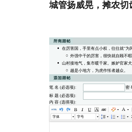
城管扬威晃，摊农切
在厉害国，手里有点小权，往往就“为
外强中干的厉害，很快就自顾不暇
山村接地气，集市暖千家。嫉妒官家犬
越是小地方，为虎作怅者越众。
/
笔 名 (必选项):
密 
标 题 (必选项):
内 容 (选填项):
字体
字号