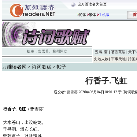
设万维读者为首页
首
简体
繁体
手机版
版主：
曹雪葵
、
杭州阿立
五 味 斋
茗香茶语
天下
史地人物
军事天地
跨国
万维读者网
>
诗词歌赋
> 帖子
行香子.飞虹
送交者:
曹雪葵
2026年06月04日10:01:12 于 [诗词歌
行香子.飞虹
（曹雪葵）
大水苍山，出没蛇龙。
千寻涧、瀑布长虹。
乾乾君子，耿耿罡风。