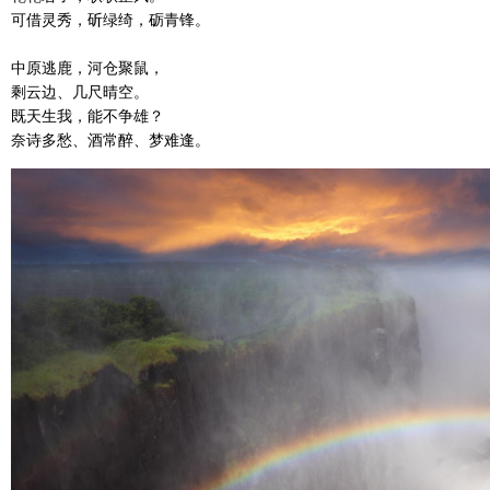
可借灵秀，斫绿绮，砺青锋。
中原逃鹿，河仓聚鼠，
剩云边、几尺晴空。
既天生我，能不争雄？
奈诗多愁、酒常醉、梦难逢。