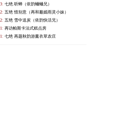
3:
七绝.听蝉（依韵蛐蛐兄）
2:
五绝 惜别意（再和邈嫣雨灵小妹）
2:
五绝 雪中送炭（依韵快活兄）
1:
再访帕斯卡法式糕点房
1:
七绝 再题秋韵游薰衣草农庄