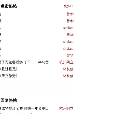
周点击热帖
更多>>
变
曾华
秋
曾华
人
shulam
纵
曾华
爱
shulam
表
shulam
问
曾华
西子宾馆餐后游（下） 一半勾留
杭州阿立
《且逃且觅》
林长信
《天空旅游》
林长信
周回复热帖
考试特抠珍宝蟹 时隔一年又享口
杭州阿立