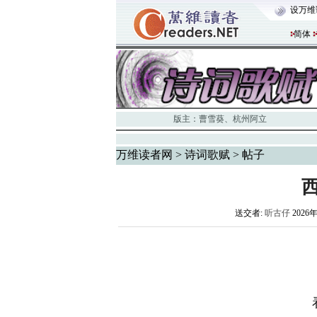
设万维
简体
版主：
曹雪葵
、
杭州阿立
万维读者网
>
诗词歌赋
> 帖子
送交者:
听古仔
2026年