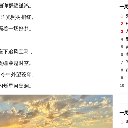
细详群鹭孤鸿。
一
1
晨晖光照树梢红。
2
隔着一场好梦。
3
4
5
座下追风宝马，
6
7
提缰穿越时空。
8
古今中外望苍穹。
9
闪烁星河黑洞。
10
一
1