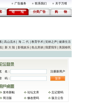
广告服务
联系我们
关于万维
客
论
坛
分类广告
购
物
素
高山流水
海 二 代
教育学术
笑林之声
健康生活
线
新 大 陆
影视娱乐
焦点房谈
我爱我车
美国移民
笔 名：
注册新用户
密 码：
发布新帖
论坛文库
忘记密码
简洁版
修改密码
版主公告