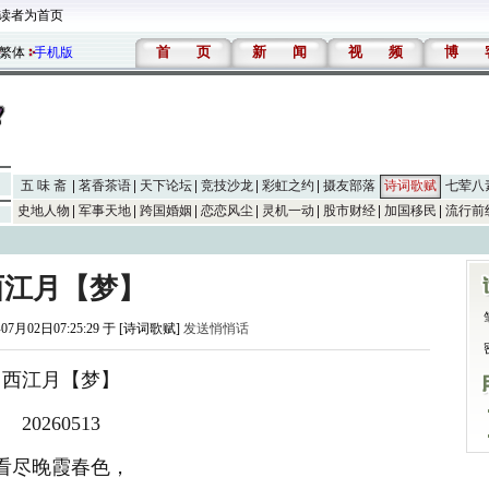
读者为首页
首
页
新
闻
视
频
博
繁体
手机版
五 味 斋
茗香茶语
天下论坛
竞技沙龙
彩虹之约
摄友部落
诗词歌赋
七荤八
史地人物
军事天地
跨国婚姻
恋恋风尘
灵机一动
股市财经
加国移民
流行前
西江月【梦】
07月02日07:25:29 于 [诗词歌赋]
发送悄悄话
西江月【梦】
20260513
看尽晚霞春色，