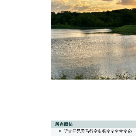
听古仔兄天马行空💪😃🌹🌹🌹🌹🌹👍
/