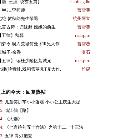
【唐. 王涯. 说玄五篇】
huofengdin
一半儿.李师师
曹雪葵
七绝 贺秋韵先生荣退
杭州阿立
七言古诗：归妹卦 嫦娥的前生
曹雪葵
【五律】秋暮
realspiro
如梦令 误入荒城何处 和R兄大作
曹雪葵
江城子-余香
潇石
【五律】 读杜少陵忆荒城兄
realspiro
七律(吟青蛙,戏和雪葵兄T兄大作,
竹砚
史上的今天：回复热帖
5:
儿童笑拼车小小蛋糕 小小公主庆生大提
5:
临江仙【路】
4:
《大选》
4:
《七言绝句五十六法》之第十二、十三法
3:
五律 青灯抱瓮