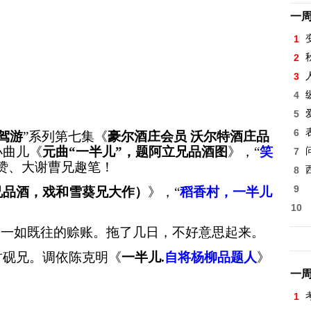
一
1
2
3
4
5
6
自驾游
”系列第七集《
豪尔酒庄会员
沃尔特酒庄品
小曲儿《
元曲
“一半儿”，题阿立兄品酒图
》，
“
笑
7
大赞、大谢曹兄趣笔！
8
9
兄品酒，戏和雪葵兄大作）
》，
“
稻香村，一半儿
。
10
和一如既往的赊账。拖了几日，不好意思起来。
竹砚兄。调依陈克明《
一半儿
.
自将杨柳品题人
》
一
1