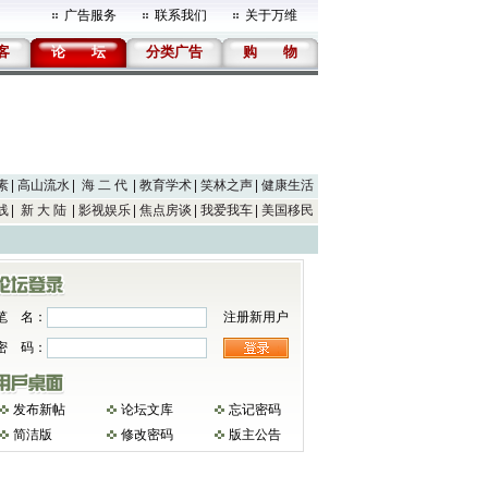
广告服务
联系我们
关于万维
客
论
坛
分类广告
购
物
素
高山流水
海 二 代
教育学术
笑林之声
健康生活
线
新 大 陆
影视娱乐
焦点房谈
我爱我车
美国移民
笔 名：
注册新用户
密 码：
发布新帖
论坛文库
忘记密码
简洁版
修改密码
版主公告