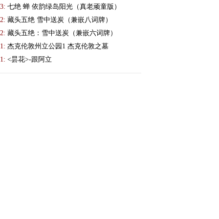
3:
七绝 蝉 依韵绿岛阳光（真老顽童版）
2:
藏头五绝 雪中送炭（兼嵌八词牌）
2:
藏头五绝：雪中送炭（兼嵌六词牌）
1:
杰克伦敦州立公园1 杰克伦敦之墓
1:
<昙花>-跟阿立