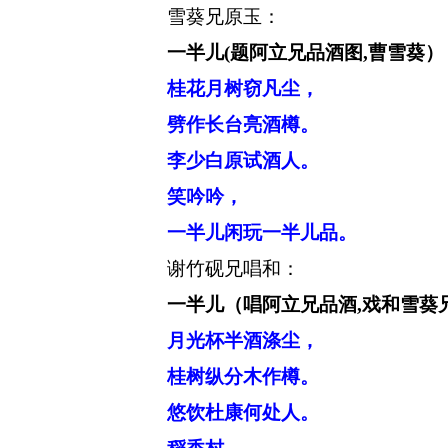
雪葵兄原玉：
一半儿
(题阿立兄品酒图,曹雪葵）
桂花月树窃凡尘，
劈作长台亮酒樽。
李少白原试酒人。
笑吟吟，
一半儿闲玩一半儿品。
谢竹砚兄唱和：
一半儿（唱阿立兄品酒
,戏和雪葵
月光杯半酒涤尘，
桂树纵分木作樽。
悠饮杜康何处人。