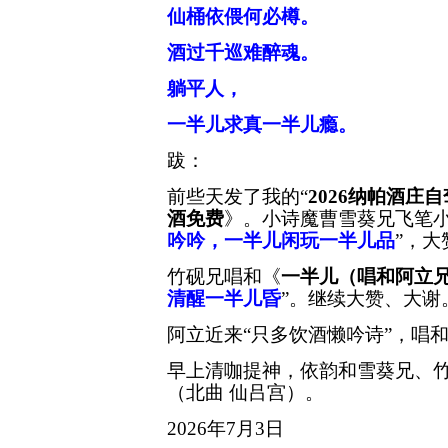
仙桶依偎何必樽。
酒过千巡难醉魂。
躺平人，
一半儿求真一半儿瘾。
跋：
前些天发了我的
“
2026纳帕酒庄
酒免费
》。小诗魔曹雪葵兄飞笔
吟吟，一半儿闲玩一半儿品
”，
竹砚兄唱和《
一半儿（唱和阿立
清醒一半儿昏
”。继续大赞、大谢
阿立近来
“只多饮酒懒吟诗”，唱
早上清咖提神，依韵和雪葵兄、
（北曲
仙吕宫）。
2026年7月3日