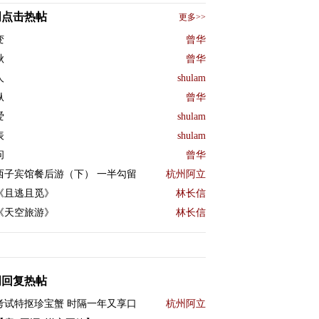
周点击热帖
更多>>
变
曾华
秋
曾华
人
shulam
纵
曾华
爱
shulam
表
shulam
问
曾华
西子宾馆餐后游（下） 一半勾留
杭州阿立
《且逃且觅》
林长信
《天空旅游》
林长信
周回复热帖
考试特抠珍宝蟹 时隔一年又享口
杭州阿立