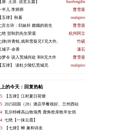
【唐. 王涯. 说玄五篇】
huofengdin
一半儿.李师师
曹雪葵
【五律】秋暮
realspiro
七言古诗：归妹卦 嫦娥的前生
曹雪葵
七绝 贺秋韵先生荣退
杭州阿立
七律(吟青蛙,戏和雪葵兄T兄大作,
竹砚
江城子-余香
潇石
如梦令 误入荒城何处 和R兄大作
曹雪葵
【五律】 读杜少陵忆荒城兄
realspiro
史上的今天：回复热帖
5:
【五律】江村夏日荷塘
5:
2025回国（28）酒店早餐很好、兰州西站
4:
瓦尔特峰高山牧场秀 鹿角抢亲牧羊女俏
4:
七绝【一抹云霞】
3:
【七律】蝉 兼和诗友