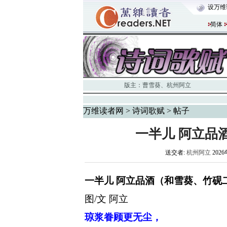
设万维
简体
版主：
曹雪葵
、
杭州阿立
万维读者网
>
诗词歌赋
> 帖子
一半儿 阿立品
送交者:
杭州阿立
2026
一半儿
阿立品酒（和雪葵、竹砚
图
/文 阿立
琼浆眷顾更无尘，