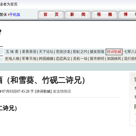
读者为首页
首
页
新
闻
视
频
博
繁体
手机版
五 味 斋
茗香茶语
天下论坛
竞技沙龙
彩虹之约
摄友部落
诗词歌赋
七荤八
史地人物
军事天地
跨国婚姻
恋恋风尘
灵机一动
股市财经
加国移民
流行前
酒（和雪葵、竹砚二诗兄）
年07月03日07:45:28 于 [诗词歌赋]
发送悄悄话
二诗兄）