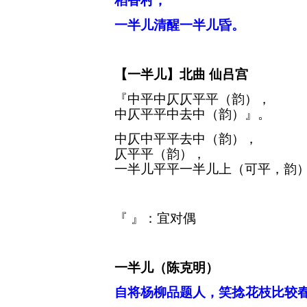
稻香村，
一半儿清醒一半儿昏。
【一半儿】
北曲
仙吕宫
『
中
平
中
仄仄平平（韵），
中
仄平平
中
去
中
（韵）
』
。
中
仄
中
平平去
中
（韵），
仄平平（韵），
一半儿平平一半儿上（可平，韵
『
』
：
宜对偶
一半儿（陈克明）
自将杨柳品题人，笑
捻
花枝比较