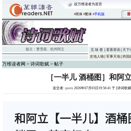
设万维读者为首页
首
简体
繁体
手机版
版主：
曹雪葵
、
杭州阿立
五 味 斋
茗香茶语
天下
史地人物
军事天地
跨国
万维读者网
>
诗词歌赋
> 帖子
［一半儿 酒桶图］和阿立
送交者:
queen
2026年07月03日19:56:41 于 [诗词歌