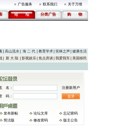
广告服务
联系我们
关于万维
客
论
坛
分类广告
购
物
素
高山流水
海 二 代
教育学术
笑林之声
健康生活
线
新 大 陆
影视娱乐
焦点房谈
我爱我车
美国移民
笔 名：
注册新用户
密 码：
发布新帖
论坛文库
忘记密码
简洁版
修改密码
版主公告