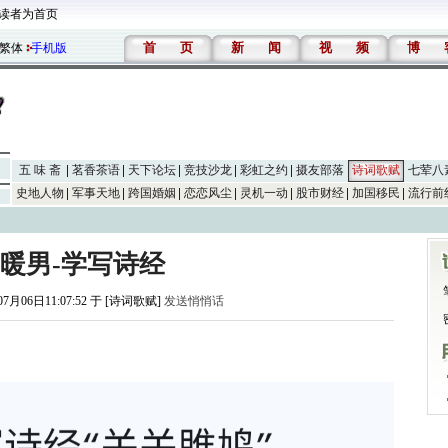
读者为首页
首
页
新
闻
视
频
博
繁体
手机版
五 味 斋
茗香茶语
天下论坛
竞技沙龙
彩虹之约
摄友部落
诗词歌赋
七荤八
史地人物
军事天地
跨国婚姻
恋恋风尘
灵机一动
股市财经
加国移民
流行前
暖男-学写诗经
07月06日11:07:52 于 [诗词歌赋]
发送悄悄话