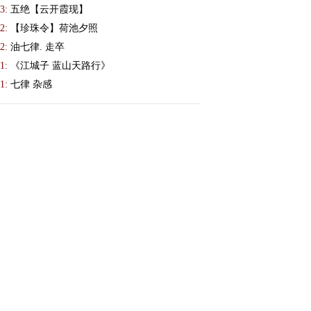
3:
五绝【云开霞现】
2:
【珍珠令】荷池夕照
2:
油七律. 走卒
1:
《江城子 蓝山天路行》
1:
七律 杂感