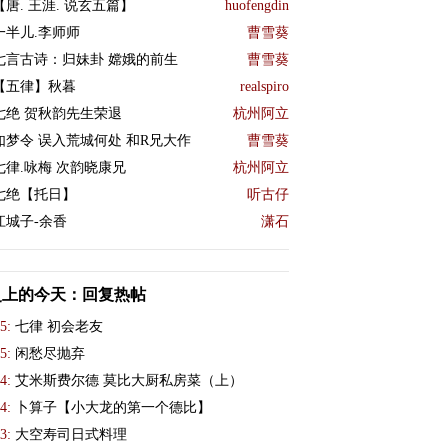
【唐. 王涯. 说玄五篇】
huofengdin
一半儿.李师师
曹雪葵
七言古诗：归妹卦 嫦娥的前生
曹雪葵
【五律】秋暮
realspiro
七绝 贺秋韵先生荣退
杭州阿立
如梦令 误入荒城何处 和R兄大作
曹雪葵
七律.咏梅 次韵晓康兄
杭州阿立
七绝【托日】
听古仔
江城子-余香
潇石
史上的今天：回复热帖
5:
七律 初会老友
5:
闲愁尽抛弃
4:
艾米斯费尔德 莫比大厨私房菜（上）
4:
卜算子【小大龙的第一个德比】
3:
大空寿司日式料理