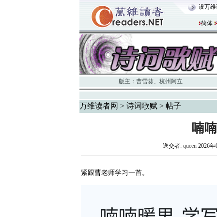
设万维
简体
版主：
曹雪葵
、
杭州阿立
万维读者网
>
诗词歌赋
> 帖子
喃喃
送交者:
queen
2026年
紧跟曹老师学习一首。