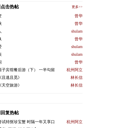
周点击热帖
更多>>
变
曾华
秋
曾华
人
shulam
纵
曾华
爱
shulam
表
shulam
问
曾华
西子宾馆餐后游（下） 一半勾留
杭州阿立
《且逃且觅》
林长信
《天空旅游》
林长信
周回复热帖
考试特抠珍宝蟹 时隔一年又享口
杭州阿立