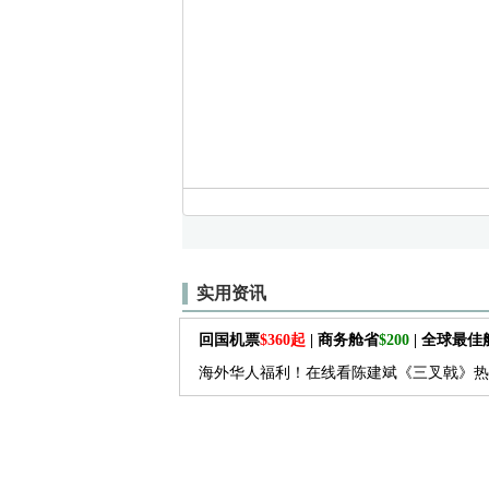
实用资讯
回国机票
$360起
| 商务舱省
$200
| 全球最
海外华人福利！在线看陈建斌《三叉戟》热