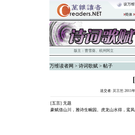
设万维
简体
版主：
曹雪葵
、
杭州阿立
万维读者网
>
诗词歌赋
> 帖子
送交者:
莫言愁
2011年
[五言] 无题
豪赋借山川，雅诗生畹园。虎龙山水得，鸾凤