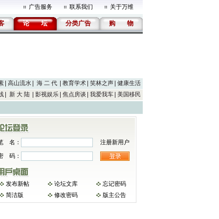
广告服务
联系我们
关于万维
客
论
坛
分类广告
购
物
素
高山流水
海 二 代
教育学术
笑林之声
健康生活
线
新 大 陆
影视娱乐
焦点房谈
我爱我车
美国移民
笔 名：
注册新用户
密 码：
发布新帖
论坛文库
忘记密码
简洁版
修改密码
版主公告