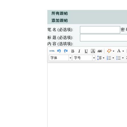
笔 名 (必选项):
密 
标 题 (必选项):
内 容 (选填项):
字体
字号