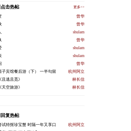
周点击热帖
更多>>
变
曾华
秋
曾华
人
shulam
纵
曾华
爱
shulam
表
shulam
问
曾华
西子宾馆餐后游（下） 一半勾留
杭州阿立
《且逃且觅》
林长信
《天空旅游》
林长信
周回复热帖
考试特抠珍宝蟹 时隔一年又享口
杭州阿立