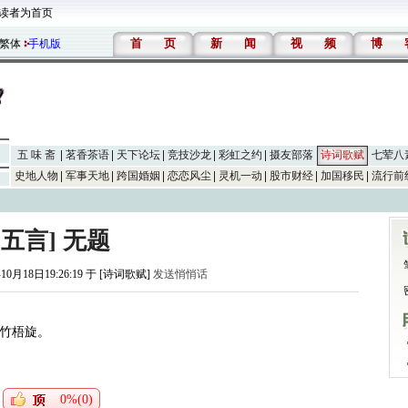
读者为首页
首
页
新
闻
视
频
博
繁体
手机版
五 味 斋
茗香茶语
天下论坛
竞技沙龙
彩虹之约
摄友部落
诗词歌赋
七荤八
史地人物
军事天地
跨国婚姻
恋恋风尘
灵机一动
股市财经
加国移民
流行前
[五言] 无题
10月18日19:26:19 于 [诗词歌赋]
发送悄悄话
竹梧旋。
0%(0)