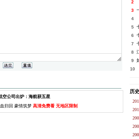
2
3
4
5
6
7
8
9
10
历
佳航空公司出炉：海航获五星
201
血归回 豪情筑梦
高清免费看 无地区限制
201
200
200
200