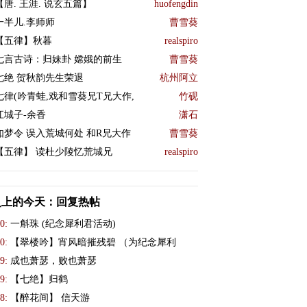
【唐. 王涯. 说玄五篇】
huofengdin
一半儿.李师师
曹雪葵
【五律】秋暮
realspiro
七言古诗：归妹卦 嫦娥的前生
曹雪葵
七绝 贺秋韵先生荣退
杭州阿立
七律(吟青蛙,戏和雪葵兄T兄大作,
竹砚
江城子-余香
潇石
如梦令 误入荒城何处 和R兄大作
曹雪葵
【五律】 读杜少陵忆荒城兄
realspiro
史上的今天：回复热帖
0:
一斛珠 (纪念犀利君活动)
0:
【翠楼吟】宵风暗摧残碧 （为纪念犀利
9:
成也萧瑟，败也萧瑟
9:
【七绝】归鹤
8:
【醉花间】 信天游