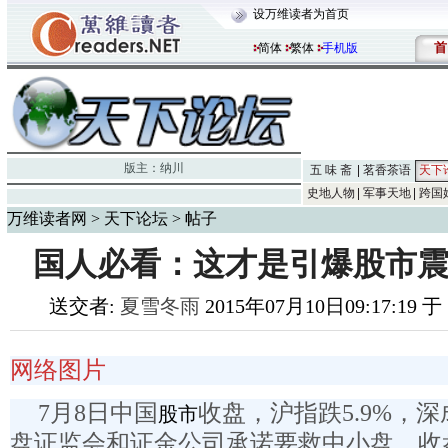
设万维读者为首页
首
简体
繁体
手机版
版主：
纳川
五 味 斋
茗香茶语
天下
史地人物
军事天地
跨国
万维读者网
>
天下论坛
> 帖子
国人必看：这才是引爆股市震
送交者:
夏雪冬雨
2015年07月10日09:17:19 
网络图片
7月8日中国
收盘，沪指跌5.9%，深
股市
盘证监会和证金公司承诺要救中小盘，收