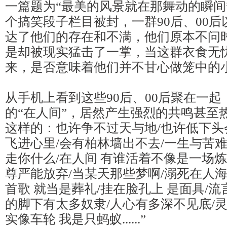
一篇题为“最美的风景就在那舞动的瞬间
个搞笑段子栏目被封，一群90后、00
达了他们的存在和不满，他们原本不问
是却被现实猛击了一掌，当这群衣食无
来，是否意味着他们并不甘心做笼中的
从手机上看到这些90后、00后聚在一
的“在人间”，居然产生强烈的共鸣甚至热泪盈
这样的：也许争不过天与地/也许低下头
飞进心里/会有柏林墙出不去/一生与苦
走你什么/在人间 有谁活着不像是一场
尊严能放弃/当某天那些梦啊/溺死在人海
首歌 就当是葬礼/挂在脸孔上 是面具/
的脚下有太多奴隶/人心有多深不见底/灵
实像车轮 我是只蚂蚁......”