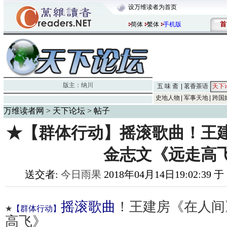
设万维读者为首页
首
简体
繁体
手机版
版主：
纳川
五 味 斋
茗香茶语
天下
史地人物
军事天地
跨国
万维读者网
>
天下论坛
> 帖子
★【群体行动】摇滚歌曲！王
金志文《远走高
送交者:
今日雨果
2018年04月14日19:02:39 
摇滚歌曲
！王建房《在人间
★
【群体行动】
高飞》