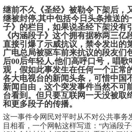
继前不久《圣经》被勒令下架后，
继被封停,其中包括今日头条推送的
子》的栏目，如果说圣经下架没有
《内涵段子》这个拥有据称两三亿段
直接引爆了示威抗议，禁令发出的第
广电总局被驱车前来抗议的段友们包
后00后年轻人,他们高呼口号，唱
观，假如此事发生在任何一个正常
各大电视台的新闻头条，可惜中国不
新闻自由，这个突发事件当然不可
台看到。但只要互联网一天没被取缔
和更多段子的传播。
这一事件令网民对平时从不对公共事务
目相看，一个网帖这样写道：“內涵段