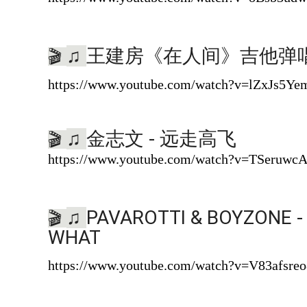
王建房《在人间》吉他弹
♫
🎬
https://www.youtube.com/watch?v=lZxJs5Ye
金志文 - 远走高飞
♫
🎬
https://www.youtube.com/watch?v=TSeruw
PAVAROTTI & BOYZONE 
♫
🎬
WHAT
https://www.youtube.com/watch?v=V83afsre