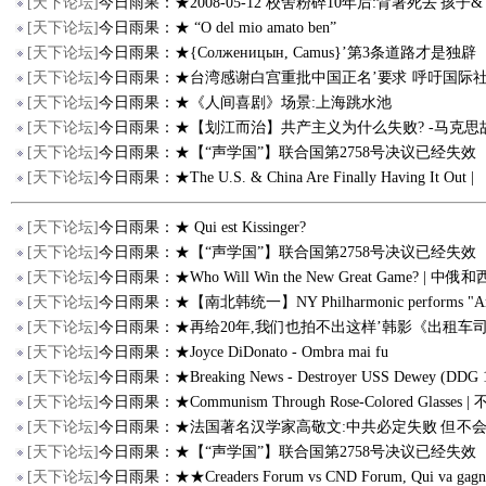
[
天下论坛
]
今日雨果：★2008-05-12 校舍粉碎10年后:背著死去'孩子&
[
天下论坛
]
今日雨果：★ “O del mio amato ben”
[
天下论坛
]
今日雨果：★{Солженицын, Camus}’第3条道路才是独辟
[
天下论坛
]
今日雨果：★台湾感谢白宫重批中国正名’要求 呼吁国际
[
天下论坛
]
今日雨果：★《人间喜剧》场景:上海跳水池
[
天下论坛
]
今日雨果：★【划江而治】共产主义为什么失败? -马克思
[
天下论坛
]
今日雨果：★【“声学国”】联合国第2758号决议已经失效
[
天下论坛
]
今日雨果：★The U.S. & China Are Finally Having It Out |
[
天下论坛
]
今日雨果：★ Qui est Kissinger?
[
天下论坛
]
今日雨果：★【“声学国”】联合国第2758号决议已经失效
[
天下论坛
]
今日雨果：★Who Will Win the New Great Game? | 中
[
天下论坛
]
今日雨果：★【南北韩统一】NY Philharmonic performs "Ar
[
天下论坛
]
今日雨果：★再给20年,我们也拍不出这样’韩影《出租车
[
天下论坛
]
今日雨果：★Joyce DiDonato - Ombra mai fu
[
天下论坛
]
今日雨果：★Breaking News - Destroyer USS Dewey (DDG 1
[
天下论坛
]
今日雨果：★Communism Through Rose-Colored Glasses 
[
天下论坛
]
今日雨果：★法国著名汉学家高敬文:中共必定失败 但不
[
天下论坛
]
今日雨果：★【“声学国”】联合国第2758号决议已经失效
[
天下论坛
]
今日雨果：★★Creaders Forum vs CND Forum, Qui va gag