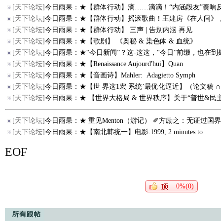
[
天下论坛
]
今日雨果：★【群体行动】滴……滴滴！“内涵段友”奏响
[
天下论坛
]
今日雨果：★【群体行动】摇滚歌曲！王建房《在人间》
[
天下论坛
]
今日雨果：★【群体行动】 三声 | 告别内涵 再见
[
天下论坛
]
今日雨果：★【歌剧】 《奥秘 & 染色体 & 血统》
[
天下论坛
]
今日雨果：★“今日新闻”？这-这这，“今日”前缀，也在到
[
天下论坛
]
今日雨果：★【Renaissance Aujourd'hui】Quan
[
天下论坛
]
今日雨果：★【音画诗】Mahler: Adagietto Symph
[
天下论坛
]
今日雨果：★【世 界这1宏 系统’最优化逼近】（论文稿 ∩
[
天下论坛
]
今日雨果：★ 【世界大格局 & 世界秩序】关于“普世&民
[
天下论坛
]
今日雨果：★ 重见Menton（游记） ✐方励之：无证过国
[
天下论坛
]
今日雨果：★【南北韩统一】电影:1999, 2 minutes to
EOF
0%(0)