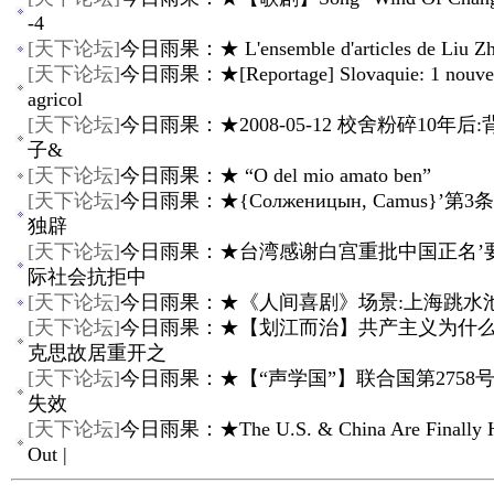
-4
[
天下论坛
]
今日雨果：★ L'ensemble d'articles de Liu Zh
[
天下论坛
]
今日雨果：★[Reportage] Slovaquie: 1 nouve
agricol
[
天下论坛
]
今日雨果：★2008-05-12 校舍粉碎10年后
子&
[
天下论坛
]
今日雨果：★ “O del mio amato ben”
[
天下论坛
]
今日雨果：★{Солженицын, Camus}’第
独辟
[
天下论坛
]
今日雨果：★台湾感谢白宫重批中国正名’
际社会抗拒中
[
天下论坛
]
今日雨果：★《人间喜剧》场景:上海跳水
[
天下论坛
]
今日雨果：★【划江而治】共产主义为什么失
克思故居重开之
[
天下论坛
]
今日雨果：★【“声学国”】联合国第2758
失效
[
天下论坛
]
今日雨果：★The U.S. & China Are Finally Ha
Out |