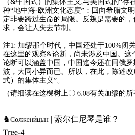
（&中国式）的集体主义,与美国式的“存在
种“地中海-欧洲文化态度”：回向希腊文
定非要跨过生命的局限。反叛是需要的，
求，会让人失去节制。
注1: 加缪那个时代，中国还处于100%
在这里的观察&论断，尚未涉及中国。这
论断可以涵盖中国，中国迄今还在同俄罗
波，大同小异而已。所以，在此，陈述改
式）的集体主义”。
（请细读在这棵树上〇 6.08有关加缪的
♞
| 索尔仁尼琴是谁？
Солжени́цын
Tree-4