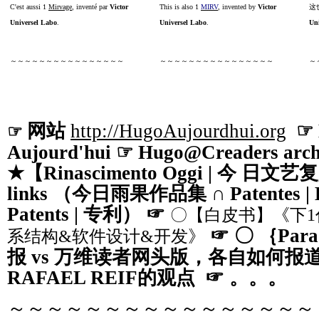
C'est aussi 1
Mirvage
, inventé par
Victor
This is also 1
MIRV
, invented by
Victor
这
Universel Labo
.
Universel Labo
.
Un
～～～～～～～～～～～～～～～～
～～～～～～～～～～～～～～～～
～
网站
http://HugoAujourdhui.org
☞ B
☞
Aujourd'hui ☞ Hugo@Creaders arch
★
【
Rinascimento Oggi |
今 日文艺
links
（今日雨果作品集 ∩
Patentes | 
Patents |
专利） ☞
〇【白皮书】《下1
☞ 〇 ｛Para
系结构&软件设计&开发》
报 vs 万维读者网头版，各自如何报道M
RAFAEL REIF的观点
☞
。。。
～～～～～～～～～～～～～～～～