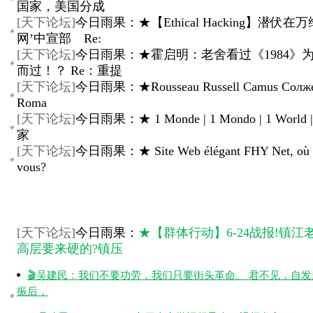
国家，美国分成
[
天下论坛
]
今日雨果：★【Ethical Hacking】潜伏在
网’中宣部 Re:
[
天下论坛
]
今日雨果：★霍启明：老舍看过《1984》
而过！？ Re：重提
[
天下论坛
]
今日雨果：★Rousseau Russell Camus Солж
Roma
[
天下论坛
]
今日雨果：★ 1 Monde | 1 Mondo | 1 World
家
[
天下论坛
]
今日雨果：★ Site Web élégant FHY Net, où ê
vous?
[
天下论坛
]
今日雨果：
★【群体行动】6-24战报!镇江
高层要来硬的?镇压
🎬吴建民：我们不要功劳，我们只要街头革命。 君不见，自
振后，