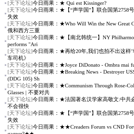
[
天下论坛
]
今日雨果：★ Qui est Kissinger?
[
天下论坛
]
今日雨果：★【“声学国”】联合国第2758
失效
[
天下论坛
]
今日雨果：★Who Will Win the New Great G
俄和西方三重
[
天下论坛
]
今日雨果：★【南北韩统一】NY Philharmon
performs "Ari
[
天下论坛
]
今日雨果：★再给20年,我们也拍不出这样
车司机》
[
天下论坛
]
今日雨果：★Joyce DiDonato - Ombra mai f
[
天下论坛
]
今日雨果：★Breaking News - Destroyer US
(DDG 105) Sh
[
天下论坛
]
今日雨果：★Communism Through Rose-Col
Glasses | 不要对共
[
天下论坛
]
今日雨果：★法国著名汉学家高敬文:中共
不会很快
[
天下论坛
]
今日雨果：★【“声学国”】联合国第2758
失效
[
天下论坛
]
今日雨果：★★Creaders Forum vs CND Foru
gagner?★★