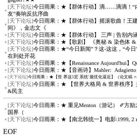
[
天下论坛
]
今日雨果：★【群体行动】滴……滴滴！“
友”奏响反抗序曲
[
天下论坛
]
今日雨果：★【群体行动】摇滚歌曲！王
间》，金志文《
[
天下论坛
]
今日雨果：★【群体行动】 三声 | 告别内涵
[
天下论坛
]
今日雨果：★【歌剧】 《奥秘 & 染色体 &
[
天下论坛
]
今日雨果：★“今日新闻”？这-这这，“今日
在到处开花
[
天下论坛
]
今日雨果：★【Renaissance Aujourd'hui】Q
[
天下论坛
]
今日雨果：★【音画诗】Mahler: Adagietto 
[
天下论坛
]
今日雨果：★【世 界这1宏 系统’最优化逼近】（论文稿 ∩
[
天下论坛
]
今日雨果：★ 【世界大格局 & 世界秩序】
&民主
[
天下论坛
]
今日雨果：★ 重见Menton（游记） ✐方
国界（
[
天下论坛
]
今日雨果：★【南北韩统一】电影:1999, 2 minu
EOF