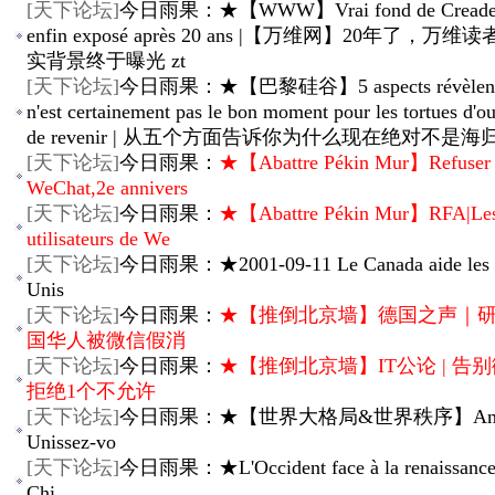
[
天下论坛
]
今日雨果：★【WWW】Vrai fond de Creader
enfin exposé après 20 ans |【万维网】20年了，万
实背景终于曝光 zt
[
天下论坛
]
今日雨果：★【巴黎硅谷】5 aspects révèlent 
n'est certainement pas le bon moment pour les tortues d'o
de revenir | 从五个方面告诉你为什么现在绝对不是
[
天下论坛
]
今日雨果：
★【Abattre Pékin Mur】Refuser
WeChat,2e annivers
[
天下论坛
]
今日雨果：
★【Abattre Pékin Mur】RFA|Le
utilisateurs de We
[
天下论坛
]
今日雨果：★2001-09-11 Le Canada aide les E
Unis
[
天下论坛
]
今日雨果：
★【推倒北京墙】德国之声｜
国华人被微信假消
[
天下论坛
]
今日雨果：
★【推倒北京墙】IT公论 | 告别微
拒绝1个不允许
[
天下论坛
]
今日雨果：★【世界大格局&世界秩序】Améri
Unissez-vo
[
天下论坛
]
今日雨果：★L'Occident face à la renaissance 
Chi