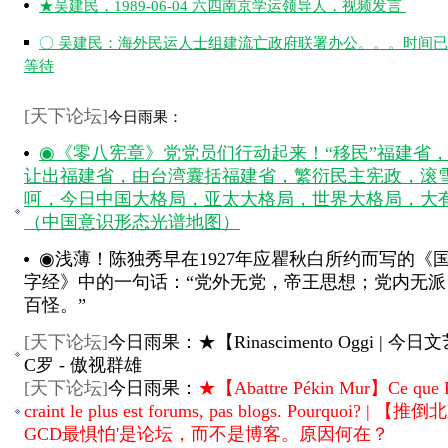
★吴建民，1989-06-04 六四南京学运领导人，视频发言
〇 吴建民：海外民运人士组建流亡政府联署办公。。。时间
等待
[
天下论坛
]
今日雨果：
◉《零八宪章》党党员们行动起来！“移民”福建省
让出福建省，由台湾囊括福建省，繁衍民主宪政，滚
呵，今日中国大格局，亚太大格局，世界大格局，大
（中国意识形态光谱地图）
◉浅薄！陈独秀早在1927年应瞿秋白所约而写的《
字经》中的一句话：“党外无党，帝王思想；党内无派
百怪。”
[
天下论坛
]
今日雨果：★【Rinascimento Oggi | 今
C罗 - 傲视群雄
[
天下论坛
]
今日雨果：
★【Abattre Pékin Mur】Ce que
craint le plus est forums, pas blogs. Pourquoi? | 
GCD最惧怕'是论坛，而不是博客。原因何在？