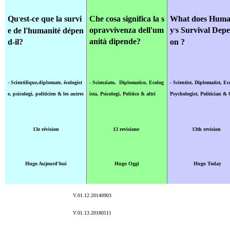
Qu
est-ce que la survi
C
he cosa significa la s
What does Huma
'
opravvivenza dell'um
y
s Survival Dep
e de l'humanité dépen
'
anità dipende?
d-il?
on ?
- Scientifique,diplomate, écologist
- Scienziato, Diplomatico, Ecolog
- Scientist, Diplomatist, Ec
e
, psicologi
, politicien & les autres
ista, Psicologi,
P
olitico & altri
Psychologist,
Politician & 
13e révision
13 revisione
13th revision
Hugo Aujourd'hui
Hugo Oggi
Hugo Today
V.01.12.20140903
V.01.13.20180511