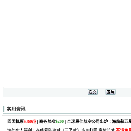
实用资讯
回国机票
$360起
| 商务舱省
$200
| 全球最佳航空公司出炉：海航获五
海外华人福利！在线看陈建斌《三叉戟》热血归回 豪情筑梦
高清免