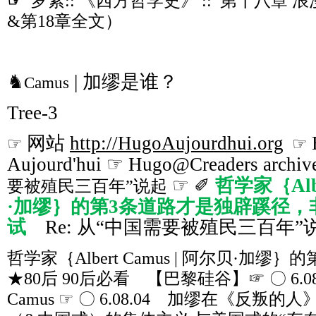
☞
罗素:: 《西方哲学史》 :: 第十八章
&第18章全文）
♞
| 加缪是谁？
Camus
Tree-3
网站
http://HugoAujourdhui.org
☞
☞
Aujourd'hui ☞ Hugo@Creaders archiv
☞ ✐
哲学家｛Albe
要被殖民三百年”说起
·加缪｝的第3条道路才是独辟蹊径，
试
Re: 从“中国需要被殖民三百年”
哲学家｛Albert Camus | 阿尔贝·加缪｝
★80后 90后必看 【巴黎硅谷】☞ 〇 6.08 Cul
Camus ☞ 〇 6.08.04 加缪在《反叛