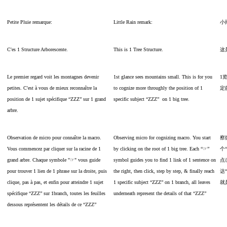
Petite Pluie remarque:
Little Rain remark:
小
C'es 1 Structure Arborescente.
This is 1 Tree Structure.
这
Le premier regard voit les montagnes devenir
1st glance sees mountains small. This is for you
1
petites. C'est à vous de mieux reconnaître la
to cognize more throughly the position of 1
定
position de 1 sujet spécifique “ZZZ” sur 1 grand
specific subject “ZZZ” on 1 big tree.
arbre.
Observation de micro pour connaître la macro.
Observing micro for cognizing macro. You start
察
Vous commencez par cliquer sur la racine de 1
by clicking on the root of 1 big tree. Each “☞”
个
grand arbre. Chaque symbole "☞" vous guide
symbol guides you to find 1 link of 1 sentence on
点
pour trouver 1 lien de 1 phrase sur la droite, puis
the right, then click, step by step, & finally reach
达“
clique, pas à pas, et enfin pour atteindre 1 sujet
1 specific subject “ZZZ” on 1 branch, all leaves
就
spécifique “ZZZ” sur 1branch, toutes les feuilles
underneath represent the details of that “ZZZ”
dessous représentent les détails de ce “ZZZ”