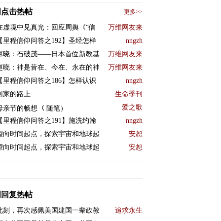
周点击热帖
更多>>
在虚境中见真光：回应周舆《“信
万维网友来
【里程信仰问答之192】圣经怎样
nngzh
赵晓：石破茂——日本首位新教基
万维网友来
赵晓：神是昔在、今在、永在的神
万维网友来
【里程信仰问答之186】怎样认识
nngzh
回家的路上
生命季刊
爱之歌
母亲节的畅想 𡿨随笔）
【里程信仰问答之191】施洗约翰
nngzh
望向时间起点，探索宇宙和地球起
安恕
望向时间起点，探索宇宙和地球起
安恕
周回复热帖
此刻，再次感佩美国建国一辈政教
追求永生