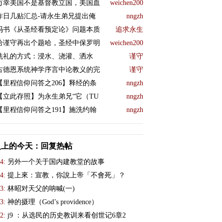
万幸美国不是基督教立国，美国血
weichen200
昨日几贴汇总-请永生弟兄提出俺
nngzh
冯书《从圣经看预定论》问题本质
追求永生
给谨守再出个题哈，圣经中保罗明
weichen200
洗礼的方式：浸水、浇灌、洒水
谨守
古德恩系统神学序言中论教义的完
谨守
【里程信仰问答之206】释经的条
nngzh
【立此存照】为永生弟兄“它（TU
nngzh
【里程信仰问答之191】施洗约翰
nngzh
史上的今天：回复热帖
4:
另外一个关于国内建教堂的故事
4:
提上來：宣教，你說上帝「不會死」？
3:
林昭对天父的呐喊(一)
3:
神的摄理（God’s providence）
2:
j9 ：从选民的历史教训来看创世记6章2