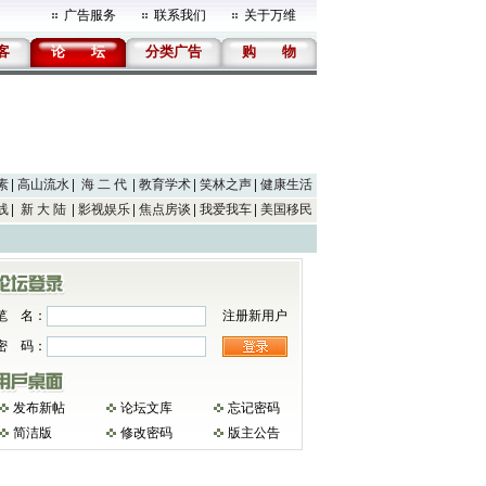
广告服务
联系我们
关于万维
客
论
坛
分类广告
购
物
素
高山流水
海 二 代
教育学术
笑林之声
健康生活
线
新 大 陆
影视娱乐
焦点房谈
我爱我车
美国移民
笔 名：
注册新用户
密 码：
发布新帖
论坛文库
忘记密码
简洁版
修改密码
版主公告