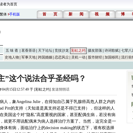
读者为首页
首
页
新
闻
视
频
博
繁体
手机版
五 味 斋
茗香茶语
天下论坛
竞技沙龙
彩虹之约
摄友部落
诗词歌赋
七荤八
史地人物
军事天地
跨国婚姻
恋恋风尘
灵机一动
股市财经
加国移民
流行前
主”这个说法合乎圣经吗？
年04月15日12:57:49 于 [彩虹之约]
发送悄悄话
象Angelina Julie，在得知自己属于乳腺癌高危人群之内的
d Pitt的支持（天知道是真支持还是不得已支持），但这样的人
在美国这个对“隐私”高度重视的国家，甚至配偶生病，若没有病
，就更不用说配偶来为病人选择治疗方案了。当然，这完全是一
病，面临治疗上的decision making的状态下，谁有权选择