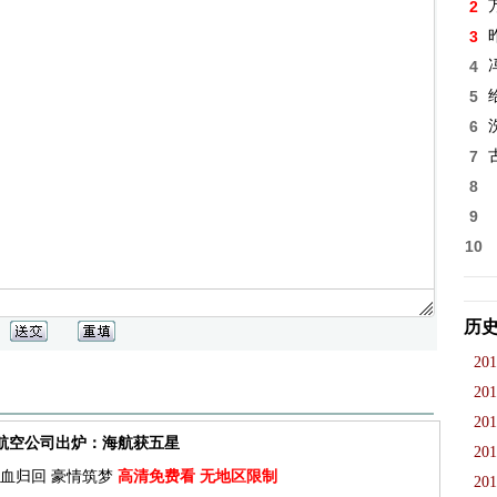
2
3
4
5
6
7
8
9
10
历
201
201
201
佳航空公司出炉：海航获五星
201
血归回 豪情筑梦
高清免费看 无地区限制
201