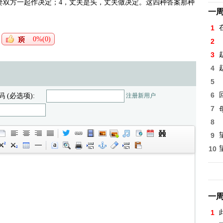
夫妻双方一起作决定；4，丈夫是头，丈夫做决定。这四种答案那种
一
1
0%(0)
2
3
4
5
6
码 (必选项):
注册新用户
7
8
9
10
一
1