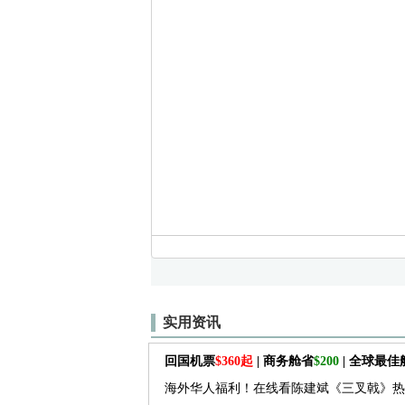
实用资讯
回国机票
$360起
| 商务舱省
$200
| 全球最
海外华人福利！在线看陈建斌《三叉戟》热