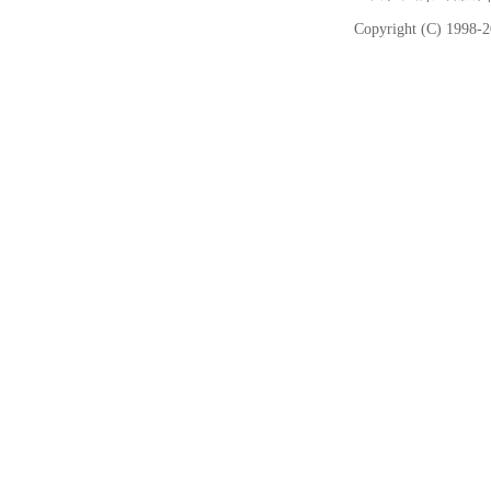
Copyright (C) 1998-2