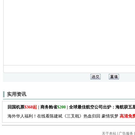
实用资讯
回国机票
$360起
| 商务舱省
$200
| 全球最佳航空公司出炉：海航获五
海外华人福利！在线看陈建斌《三叉戟》热血归回 豪情筑梦
高清免
关于本站
|
广告服务